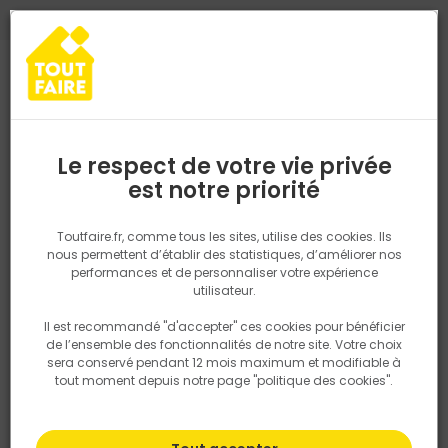
0
0
TROUVEZ VOTRE MAGASIN TOUT FAIRE
Choisir mon magasin
Saisissez votre région pour les informations de stock et de
livraison. Votre emplacement ne sera pas partagé.
Le respect de votre vie privée
Retrouvez les délais et options de
est notre priorité
Accueil
PRODUITS
Revêtement sol et mur, finition
Carrelage
livraison ainsi que les disponibiltiés en
magasin
P. ex. Ile de france
Toutfaire.fr, comme tous les sites, utilise des cookies. Ils
nous permettent d’établir des statistiques, d’améliorer nos
performances et de personnaliser votre expérience
Rechercher
utilisateur.
Il est recommandé "d'accepter" ces cookies pour bénéficier
Nous utilisons des cookies pour fournir ce service. En
de l’ensemble des fonctionnalités de notre site. Votre choix
savoir plus sur la façon dont nous utilisons les cookies
sera conservé pendant 12 mois maximum et modifiable à
dans notre politique.
tout moment depuis notre page "politique des cookies".