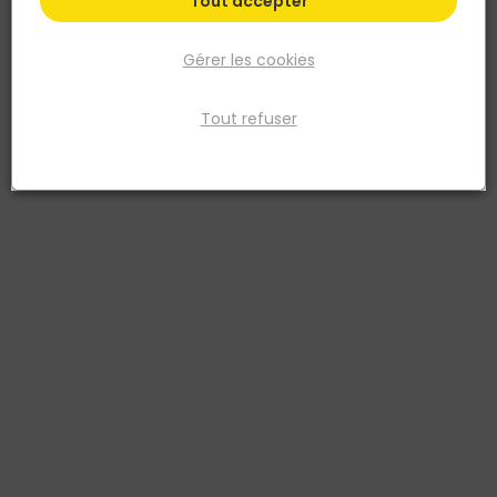
Tout accepter
Gérer les cookies
Tout refuser
COEM
Carrelage sol extérieur LOIRE Grip Module 4
formats
Réf. 2084773168790
CARRELAGE GRES CERAME EMAILLE CO LOIRE MODULE 4 (40.8X61.4 /
40.8X40.8 / 20.3X40.8 / 20.3X20.3) EP 9.5 AVORIO GRIP
Voir plus