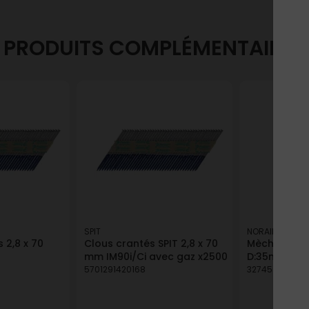
PRODUITS COMPLÉMENTAIRES
SPIT
NORAIL
 2,8 x 70
Clous crantés SPIT 2,8 x 70
Mèche à fond
mm IM90i/Ci avec gaz x2500
D:35mm L:70
5701291420168
3274590137171