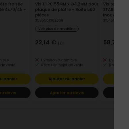
ête fraisée
Vis TTPC 55MM x Ø4,2MM pour
Vis terrasse 
té 4x70/45 -
plaque de plâtre - Boite 500
STARBLOCK T
pièces
Inox A2 5x50
3585501002069
315455154936
Voir plus de modèles
22,14 €
58,71 €
TTC
T
icile
Livraison à domicile
Livraison à
 de vente
Retrait en point de vente
Retrait en p
u panier
Ajouter au panier
Ajout
au devis
Ajouter au devis
Ajout