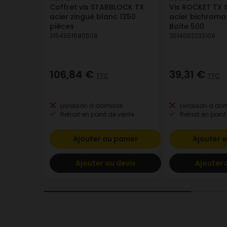
Coffret vis STARBLOCK TX
Vis ROCKET TX t
acier zingué blanc 1350
acier bichroma
pièces
Boîte 500
3154551580508
3514002233108
106,84 €
39,31 €
TTC
TTC
Livraison à domicile
Livraison à dom
Retrait en point de vente
Retrait en point
Ajouter au panier
Ajouter a
Ajouter au devis
Ajouter 