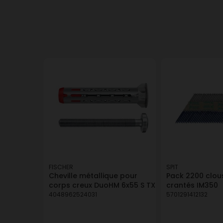
FISCHER
SPIT
Cheville métallique pour
Pack 2200 clous
corps creux DuoHM 6x55 S TX
crantés IM350
4048962524031
5701291412132