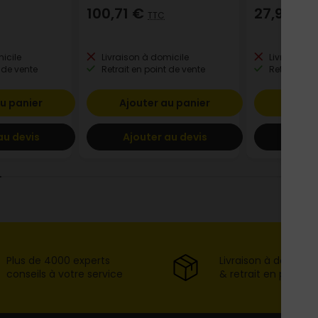
100,71 €
27,93 €
TTC
T
icile
Livraison à domicile
Livraison à
 de vente
Retrait en point de vente
Retrait en p
u panier
Ajouter au panier
Ajout
au devis
Ajouter au devis
Ajout
Plus de 4000 experts
Livraison à domicil
conseils à votre service
& retrait en point d