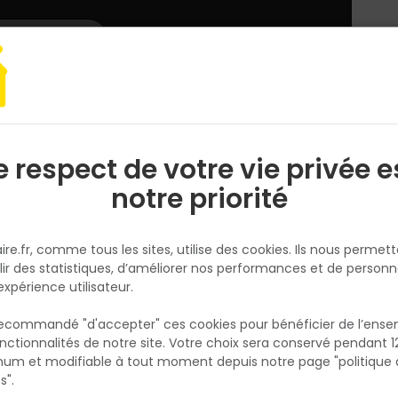
L'enseigne
Nous rejoindre
Services
DEMANDER
CATALOGUES
UN
DEVIS/PRIX
 & Assemblage
Cheville acier monobloc PRIMA SPIT avec vis TH Ø6x60
e respect de votre vie privée e
S
l
notre priorité
SPIT
Cheville acier monobloc PRIMA
ire.fr, comme tous les sites, utilise des cookies. Ils nous permet
avec vis TH Ø6x60mm
lir des statistiques, d’améliorer nos performances et de personn
Réf. 3136206300242
expérience utilisateur.
 recommandé "d'accepter" ces cookies pour bénéficier de l’ens
Fiche produit
nctionnalités de notre site. Votre choix sera conservé pendant 1
N
Fiche Technique
p
um et modifiable à tout moment depuis notre page "politique 
p
s".