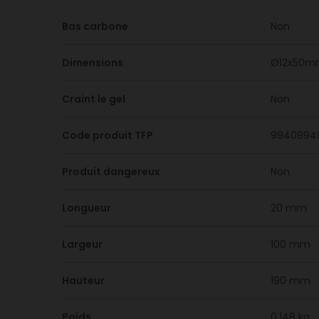
Bas carbone
Non
Dimensions
Ø12x50
Craint le gel
Non
Code produit TFP
9940994
Produit dangereux
Non
Longueur
20 mm
Largeur
100 mm
Hauteur
190 mm
Poids
0.148 kg