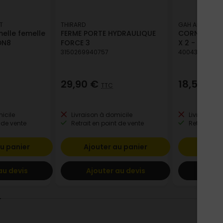
T
THIRARD
GAH ALBERTS
melle femelle
FERME PORTE HYDRAULIQUE
CORNIERE PV
DN8
FORCE 3
X 2 - 2.6 M
3150269940757
400433849257
29,90 €
18,57 €
TTC
T
icile
Livraison à domicile
Livraison à
 de vente
Retrait en point de vente
Retrait en p
u panier
Ajouter au panier
Ajout
au devis
Ajouter au devis
Ajout