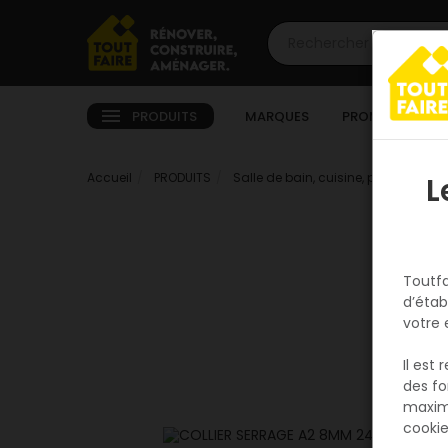
PRODUITS
MARQUES
PROMOTIONS
Accueil
PRODUITS
Salle de bain, cuisine, plomberie e
L
Toutfa
d’étab
votre 
Il est
des fo
maxim
cookie