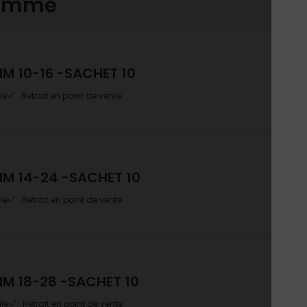
gamme
MM 10-16 -SACHET 10
le
Retrait en point de vente
MM 14-24 -SACHET 10
le
Retrait en point de vente
MM 18-28 -SACHET 10
le
Retrait en point de vente