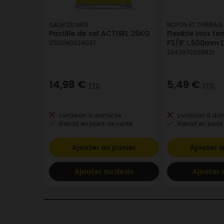
SALIN DU MIDI
NOYON ET THIEBAUL
Pastille de sel ACTISEL 25KG
Flexible Inox fe
F3/8' L.500mm 
3183280034037
3342970209821
14,98 €
5,49 €
TTC
TTC
Livraison à domicile
Livraison à dom
Retrait en point de vente
Retrait en point
Ajouter au panier
Ajouter a
Ajouter au devis
Ajouter 