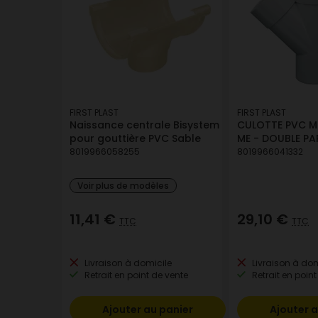
FIRST PLAST
FIRST PLAST
Naissance centrale Bisystem
CULOTTE PVC MF
pour gouttière PVC Sable
ME - DOUBLE PA
8019966058255
8019966041332
Voir plus de modèles
11,41 €
29,10 €
TTC
TTC
Livraison à domicile
Livraison à dom
Retrait en point de vente
Retrait en point
Ajouter au panier
Ajouter a