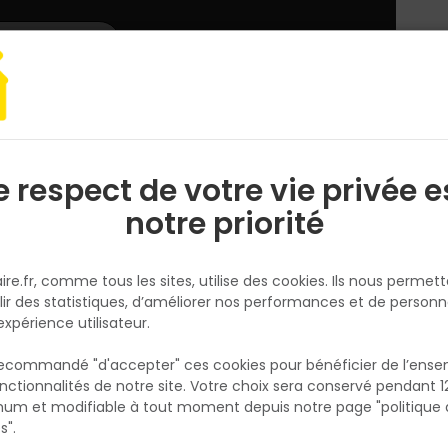
L'enseigne
Nous rejoindre
Services
DEMANDER
CATALOGUES
UN
DEVIS/PRIX
t chauffage
Plomberie
Vidage et évacuation
COLLIER SERRAGE A2
e respect de votre vie privée e
S
l
notre priorité
ING FIXATION
COLLIER SERRAGE A2 8MM 24-3
ire.fr, comme tous les sites, utilise des cookies. Ils nous permet
SACHET 10
lir des statistiques, d’améliorer nos performances et de personn
Réf. 3509095026201
expérience utilisateur.
COLLIER SERRAGE A2 8MM 24-36 -SACHET 10
 recommandé "d'accepter" ces cookies pour bénéficier de l’ens
nctionnalités de notre site. Votre choix sera conservé pendant 1
N
Existe aussi en :
p
um et modifiable à tout moment depuis notre page "politique 
p
s".
10_16mm
14_24mm
18_28mm