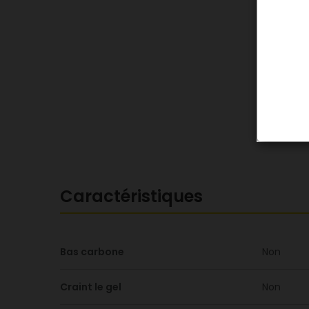
Caractéristiques
Bas carbone
Non
Craint le gel
Non