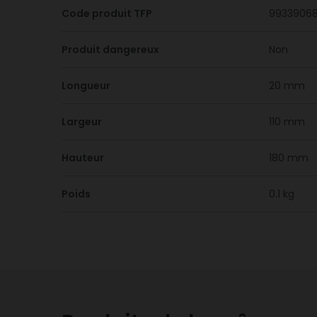
Code produit TFP
9933906
Produit dangereux
Non
Longueur
20 mm
Largeur
110 mm
Hauteur
180 mm
Poids
0.1 kg