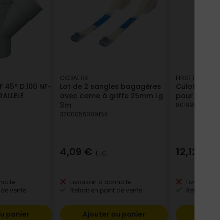
COBALTIX
FIRST PLAST
 45° D.100 NF-
Lot de 2 sangles bagagères
Culotte PV
RALLELE
avec came à griffe 25mm Lg
pour goutti
3m
801996605771
3700056089154
4,09 €
12,12 €
TTC
TT
icile
Livraison à domicile
Livraison à
 de vente
Retrait en point de vente
Retrait en p
u panier
Ajouter au panier
Ajout