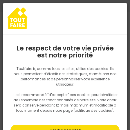
0
0
TROUVEZ VOTRE MAGASIN TOUT FAIRE
Choisir mon magasin
Saisissez votre région pour les informations de stock et de
livraison. Votre emplacement ne sera pas partagé.
Le respect de votre vie privée
Retrouvez les délais et options de
est notre priorité
Accueil
PRODUITS
Quincaillerie, électricité
Electricité
Appare
livraison ainsi que les disponibiltiés en
magasin
P. ex. Ile de france
Toutfaire.fr, comme tous les sites, utilise des cookies. Ils
nous permettent d’établir des statistiques, d’améliorer nos
performances et de personnaliser votre expérience
Rechercher
utilisateur.
Il est recommandé "d'accepter" ces cookies pour bénéficier
Nous utilisons des cookies pour fournir ce service. En
de l’ensemble des fonctionnalités de notre site. Votre choix
savoir plus sur la façon dont nous utilisons les cookies
sera conservé pendant 12 mois maximum et modifiable à
dans notre politique.
tout moment depuis notre page "politique des cookies".