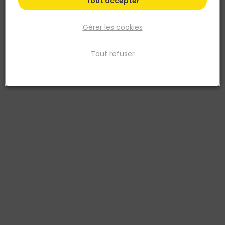
Tout accepter
Gérer les cookies
Tout refuser
DEBFLEX
Douille E27 avec fiche DCL 2 pôles +terre - Blanc
Réf. 3142187127808
Douille DCL à baïonnette E27
Voir plus
Fiche produit
Fiche Technique
Prix
TTC