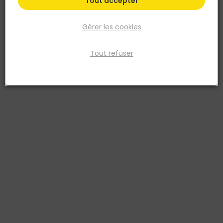
Tout accepter
Gérer les cookies
Tout refuser
VELUX
Fenêtre de toit Velux INTEGRA GGU UK04
électrique 134x98 blanc
Réf. 5702327005946
Fenêtre de toit électrique Velux INTEGRA GGU UK04, dimensions 134
x 98 cm. Ouverture motorisée par télécommande io-Homecontrol
et finition blanche EverFinish sans entretien. Vitrage isolant qui
limite les pertes de chaleur et le bruit de la pluie. Se pose sur les
toitures de 15° à 90°.