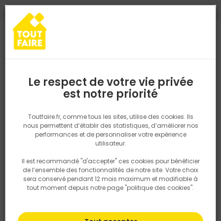
0
0
TROUVEZ VOTRE MAGASIN TOUT FAIRE
Choisir mon magasin
Saisissez votre région pour les informations de stock et de
livraison. Votre emplacement ne sera pas partagé.
Le respect de votre vie privée
Retrouvez les délais et options de
est notre priorité
Accueil
PRODUITS
Fenêtre, porte, menuiserie
Extérieur
Fenêtr
livraison ainsi que les disponibiltiés en
magasin
P. ex. Ile de france
Toutfaire.fr, comme tous les sites, utilise des cookies. Ils
nous permettent d’établir des statistiques, d’améliorer nos
performances et de personnaliser votre expérience
Rechercher
utilisateur.
Il est recommandé "d'accepter" ces cookies pour bénéficier
Nous utilisons des cookies pour fournir ce service. En
de l’ensemble des fonctionnalités de notre site. Votre choix
savoir plus sur la façon dont nous utilisons les cookies
sera conservé pendant 12 mois maximum et modifiable à
dans notre politique.
tout moment depuis notre page "politique des cookies".