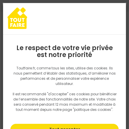
0
0
TROUVEZ VOTRE MAGASIN TOUT FAIRE
Choisir mon magasin
Saisissez votre région pour les informations de stock et de
livraison. Votre emplacement ne sera pas partagé.
Le respect de votre vie privée
Retrouvez les délais et options de
est notre priorité
Accueil
PRODUITS
Fenêtre, porte, menuiserie
Extérieur
Store 
livraison ainsi que les disponibiltiés en
magasin
P. ex. Ile de france
Toutfaire.fr, comme tous les sites, utilise des cookies. Ils
nous permettent d’établir des statistiques, d’améliorer nos
performances et de personnaliser votre expérience
Rechercher
utilisateur.
Il est recommandé "d'accepter" ces cookies pour bénéficier
Nous utilisons des cookies pour fournir ce service. En
de l’ensemble des fonctionnalités de notre site. Votre choix
savoir plus sur la façon dont nous utilisons les cookies
sera conservé pendant 12 mois maximum et modifiable à
dans notre politique.
tout moment depuis notre page "politique des cookies".