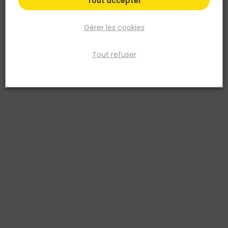
Tout accepter
Gérer les cookies
Tout refuser
VELUX
Store occultant DKL 104 1100SS 55x98 bleu marine
Réf. 5702325099480
Le store occultant manuel VELUX (réf DKL) garantit une occultation
optimale de 99,8 % *. Il se manipule facilement grâce à la barre de
manœuvre située en partie basse. La finesse de ses profilés et de
son coffre garantissent une bonne entrée de lumière lorsque le
store est remonté. Toile certifiée Oeko-Tex® : store garanti sans