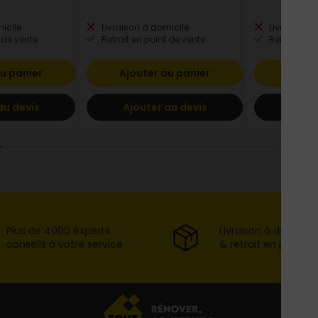
icile
Livraison à domicile
Livraison à
 de vente
Retrait en point de vente
Retrait en p
u panier
Ajouter au panier
Ajout
au devis
Ajouter au devis
Ajout
Plus de 4000 experts
Livraison à domicil
conseils à votre service
& retrait en point d