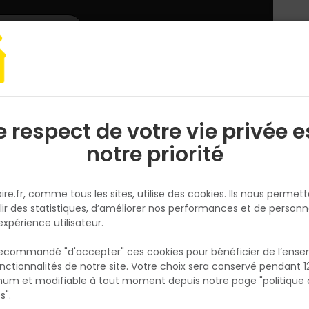
L'enseigne
Nous rejoindre
Services
DEMANDER
CATALOGUES
UN
DEVIS/PRIX
ur
Raccord EDL CK04 0000 55x98 gris
e respect de votre vie privée e
S
l
notre priorité
VELUX
Raccord EDL CK04 0000 55x98 
ire.fr, comme tous les sites, utilise des cookies. Ils nous permet
Réf. 5702326243233
lir des statistiques, d’améliorer nos performances et de personn
expérience utilisateur.
Les raccords VELUX garantissent l'étanchéit
la fenêtre de toit et le matériau de couvertu
 recommandé "d'accepter" ces cookies pour bénéficier de l’ens
pose est simple grâce à un système
nctionnalités de notre site. Votre choix sera conservé pendant 1
N
d'emboîtement innovant qui sécurise l'instal
p
um et modifiable à tout moment depuis notre page "politique 
p
Le raccord EDL est adapté à une pose
s".
traditionnelle des matériaux de couverture p