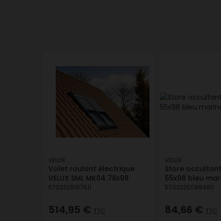
VELUX
VELUX
Volet roulant électrique
Store occultant
VELUX SML MK04 78x98
55x98 bleu mar
5702326107511
5702325099480
514,95 €
84,66 €
TTC
TTC