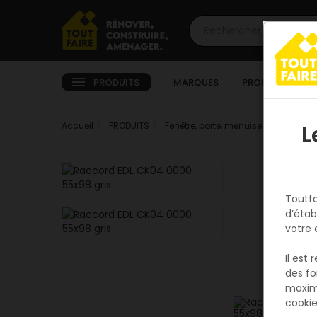
PRODUITS
MARQUES
PROMOTIONS
Accueil
PRODUITS
Fenêtre, porte, menuiserie
Extérie
L
Toutfa
d’étab
votre 
Il est
des fo
maxim
cookie