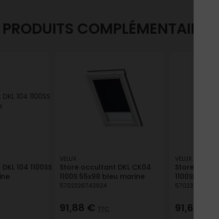
PRODUITS COMPLÉMENTAIRES
VELUX
VELUX
 DKL 104 1100SS
Store occultant DKL CK04
Store occul
ine
1100S 55x98 bleu marine
1100SF 78x9
5702326743924
570232515530
91,88 €
91,68 €
TTC
T