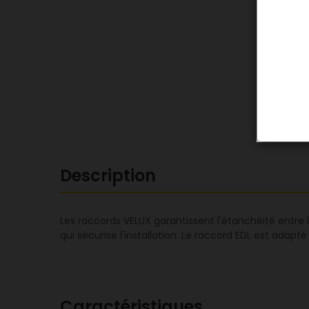
Description
Les raccords VELUX garantissent l'étanchéité entre
qui sécurise l'installation. Le raccord EDL est adap
Caractéristiques