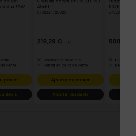
 de toit
Châssis accès toit VELUX VLT
Fenêtre de 
es Velux EDW
46x61
0076 55x78
5702324725823
570232700425
219,29 €
500,17 
TTC
icile
Livraison à domicile
Livraison à
 de vente
Retrait en point de vente
Retrait en p
u panier
Ajouter au panier
Ajout
au devis
Ajouter au devis
Ajout