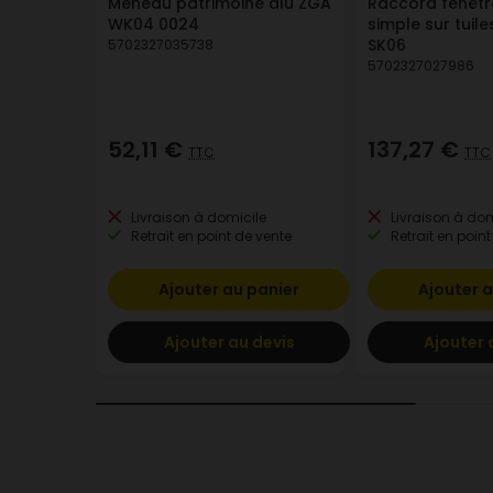
Meneau patrimoine alu ZGA
Raccord fenêtre
WK04 0024
simple sur tuil
SK06
5702327035738
5702327027986
52,11 €
137,27 €
TTC
TTC
Livraison à domicile
Livraison à dom
Retrait en point de vente
Retrait en point
Ajouter au panier
Ajouter a
Ajouter au devis
Ajouter 