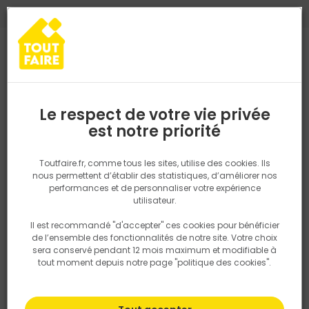
0
0
TROUVEZ VOTRE MAGASIN TOUT FAIRE
Choisir mon magasin
Saisissez votre région pour les informations de stock et de
livraison. Votre emplacement ne sera pas partagé.
Le respect de votre vie privée
Retrouvez les délais et options de
est notre priorité
Accueil
PRODUITS
Quincaillerie, électricité
Electricité
Eclair
livraison ainsi que les disponibiltiés en
magasin
P. ex. Ile de france
Toutfaire.fr, comme tous les sites, utilise des cookies. Ils
nous permettent d’établir des statistiques, d’améliorer nos
performances et de personnaliser votre expérience
Rechercher
utilisateur.
Il est recommandé "d'accepter" ces cookies pour bénéficier
Nous utilisons des cookies pour fournir ce service. En
de l’ensemble des fonctionnalités de notre site. Votre choix
savoir plus sur la façon dont nous utilisons les cookies
sera conservé pendant 12 mois maximum et modifiable à
dans notre politique.
tout moment depuis notre page "politique des cookies".