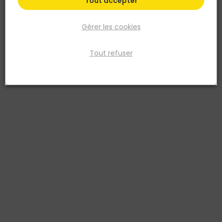
Tout accepter
Gérer les cookies
Tout refuser
LEGRAND
Fiche triplite avec 3 prises frontales avec terre
LEGRAND
Réf. 3414971942882
MOPFB 3X2P+T STD FRONTAL B/G
Fiche produit
Fiche Technique
Prix
TTC