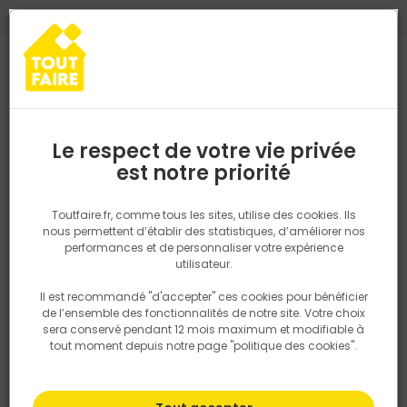
0
0
TROUVEZ VOTRE MAGASIN TOUT FAIRE
Choisir mon magasin
Saisissez votre région pour les informations de stock et de
livraison. Votre emplacement ne sera pas partagé.
Le respect de votre vie privée
Retrouvez les délais et options de
est notre priorité
Accueil
PRODUITS
Revêtement sol et mur, finition
Carrelage
livraison ainsi que les disponibiltiés en
magasin
P. ex. Ile de france
Toutfaire.fr, comme tous les sites, utilise des cookies. Ils
nous permettent d’établir des statistiques, d’améliorer nos
performances et de personnaliser votre expérience
Rechercher
utilisateur.
Il est recommandé "d'accepter" ces cookies pour bénéficier
Nous utilisons des cookies pour fournir ce service. En
de l’ensemble des fonctionnalités de notre site. Votre choix
savoir plus sur la façon dont nous utilisons les cookies
sera conservé pendant 12 mois maximum et modifiable à
dans notre politique.
tout moment depuis notre page "politique des cookies".