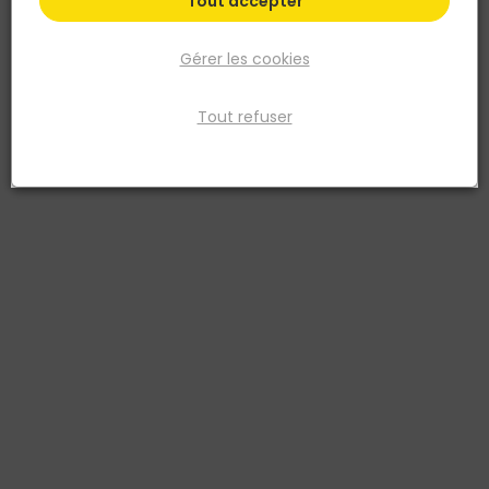
Tout accepter
Gérer les cookies
Tout refuser
PAREXLANKO
Joint carrelage PROLIJOINT RUSTIC classique
large rustic
Réf. 3555430008845
Le joint carrelage large (dès 6 à 50mm) est hydrofugé et utilisable
sur sols et murs, intérieurs et extérieurs et bords de piscine
(toutefois, spécial extérieurs, sols et murs : opus, dallages, pierre
naturelles, plaquettes de terre cuite). Il permet diff
Voir plus
Fiche produit