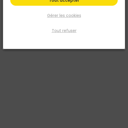
Tout accepter
Gérer les cookies
Tout refuser
WEBER
Joint mince pour mur WEBER JOINT FIN E00 Gris
Ciment
Réf. 3388751039379
Ce produit est idéal pour la réalisation de joint minces de
carrelage mural : jointoiement des faïences, des marbres et pierres
naturelles, des grès cérame et des pâtes de verre en mur et sol
intérieur. Utilisation en sols et murs intérieurs.
Voir plus
Fiche produit