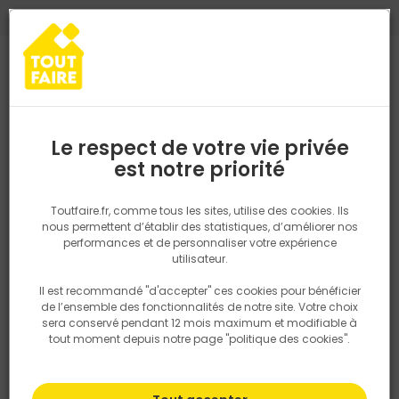
0
0
TROUVEZ VOTRE MAGASIN TOUT FAIRE
Choisir mon magasin
Saisissez votre région pour les informations de stock et de
livraison. Votre emplacement ne sera pas partagé.
Le respect de votre vie privée
Retrouvez les délais et options de
est notre priorité
Accueil
PRODUITS
Gros oeuvre, charpente, couverture
Matéria
livraison ainsi que les disponibiltiés en
magasin
P. ex. Ile de france
Toutfaire.fr, comme tous les sites, utilise des cookies. Ils
nous permettent d’établir des statistiques, d’améliorer nos
performances et de personnaliser votre expérience
Rechercher
utilisateur.
Il est recommandé "d'accepter" ces cookies pour bénéficier
Nous utilisons des cookies pour fournir ce service. En
de l’ensemble des fonctionnalités de notre site. Votre choix
savoir plus sur la façon dont nous utilisons les cookies
sera conservé pendant 12 mois maximum et modifiable à
dans notre politique.
tout moment depuis notre page "politique des cookies".