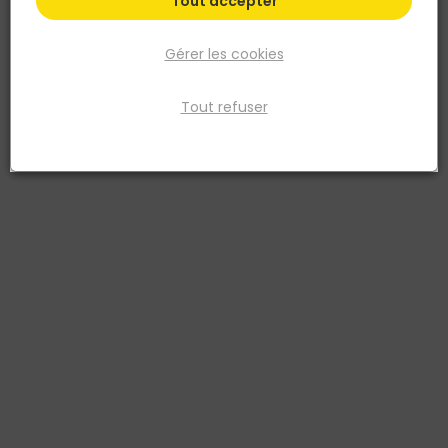
Tout accepter
Gérer les cookies
Tout refuser
SEF
Lame terrasse cumaru 2 faces lisses 21x145 mm
L.2,75 m Sef
Réf. 2084773168066
La lame de terrasse cumaru Sef en 21 x 145 mm et longueur 2,75 m
offre un platelage extérieur durable et stable. Le cumaru, originaire
d'Amérique du Sud, présente une densité élevée (autour de 1 080
kg/m³) qui se traduit par une excellente tenue mécanique et une