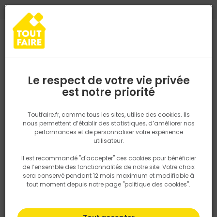
0
0
TROUVEZ VOTRE MAGASIN TOUT FAIRE
Choisir mon magasin
Saisissez votre région pour les informations de stock et de
livraison. Votre emplacement ne sera pas partagé.
Le respect de votre vie privée
Retrouvez les délais et options de
est notre priorité
Accueil
PRODUITS
Aménagement extérieur
Lame terrasse cuma
livraison ainsi que les disponibiltiés en
magasin
P. ex. Ile de france
Toutfaire.fr, comme tous les sites, utilise des cookies. Ils
nous permettent d’établir des statistiques, d’améliorer nos
performances et de personnaliser votre expérience
Rechercher
utilisateur.
Il est recommandé "d'accepter" ces cookies pour bénéficier
Nous utilisons des cookies pour fournir ce service. En
de l’ensemble des fonctionnalités de notre site. Votre choix
savoir plus sur la façon dont nous utilisons les cookies
sera conservé pendant 12 mois maximum et modifiable à
dans notre politique.
tout moment depuis notre page "politique des cookies".