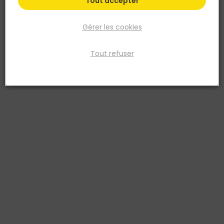
Tout accepter
Gérer les cookies
Tout refuser
EUROSANIT
Mitigeur de bain douche ALTO - chromé
Réf. 3511930061025
Cartouche céramique ø 35 mm. 2 raccords excentrés (+/- 20mm)
avec rosaces.
Voir plus
Fiche produit
Fiche Technique