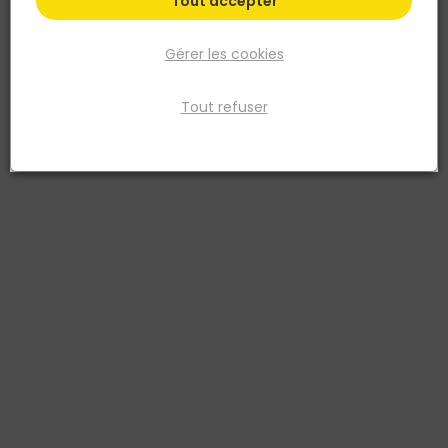
Tout accepter
Gérer les cookies
Tout refuser
ALSAFLOORING
Parquet PREMIUM CC GO2 140x1190mm ép.10mm
P122 Original
Réf. 3442720417428
Parquet monolame contre-collé PREMIUM GO 2. La gamme
PREMIUM se décline en 7 références avec une longueur de lame de
1190 mm, un parement de 2,5 mm et un support HDF. Elle bénéficie
du système CLIC UNIFIT permettant un assemblage des lames
rapide, simple et efficace.
Voir plus