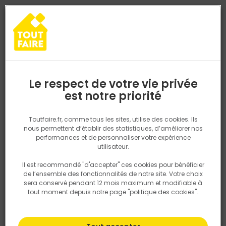
0
0
TROUVEZ VOTRE MAGASIN TOUT FAIRE
Choisir mon magasin
Saisissez votre région pour les informations de stock et de
livraison. Votre emplacement ne sera pas partagé.
Le respect de votre vie privée
Retrouvez les délais et options de
est notre priorité
Accueil
PRODUITS
Revêtement sol et mur, finition
Parquet, lam
livraison ainsi que les disponibiltiés en
magasin
P. ex. Ile de france
Toutfaire.fr, comme tous les sites, utilise des cookies. Ils
nous permettent d’établir des statistiques, d’améliorer nos
performances et de personnaliser votre expérience
Rechercher
utilisateur.
Il est recommandé "d'accepter" ces cookies pour bénéficier
Nous utilisons des cookies pour fournir ce service. En
de l’ensemble des fonctionnalités de notre site. Votre choix
savoir plus sur la façon dont nous utilisons les cookies
sera conservé pendant 12 mois maximum et modifiable à
dans notre politique.
tout moment depuis notre page "politique des cookies".