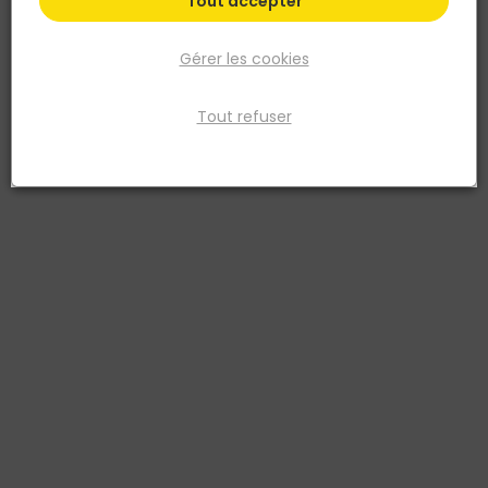
Tout accepter
Gérer les cookies
Tout refuser
ALSAFLOORING
Vinyle Souple IZY 180x1220mm ép.4,3mm H09
Chêne
Réf. 3512485644954
Couche d'usure 0,30 mm, à clipser angle/angle, 4 micro-
chanfreins, classe d'usage 23/31. Vendu par paquet de 1,76 m2.
Voir plus