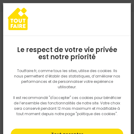
0
0
TROUVEZ VOTRE MAGASIN TOUT FAIRE
Choisir mon magasin
Saisissez votre région pour les informations de stock et de
livraison. Votre emplacement ne sera pas partagé.
Le respect de votre vie privée
Retrouvez les délais et options de
est notre priorité
Accueil
PRODUITS
Revêtement sol et mur, finition
Parquet, lam
livraison ainsi que les disponibiltiés en
magasin
P. ex. Ile de france
Toutfaire.fr, comme tous les sites, utilise des cookies. Ils
nous permettent d’établir des statistiques, d’améliorer nos
performances et de personnaliser votre expérience
Rechercher
utilisateur.
Il est recommandé "d'accepter" ces cookies pour bénéficier
Nous utilisons des cookies pour fournir ce service. En
de l’ensemble des fonctionnalités de notre site. Votre choix
savoir plus sur la façon dont nous utilisons les cookies
sera conservé pendant 12 mois maximum et modifiable à
dans notre politique.
tout moment depuis notre page "politique des cookies".