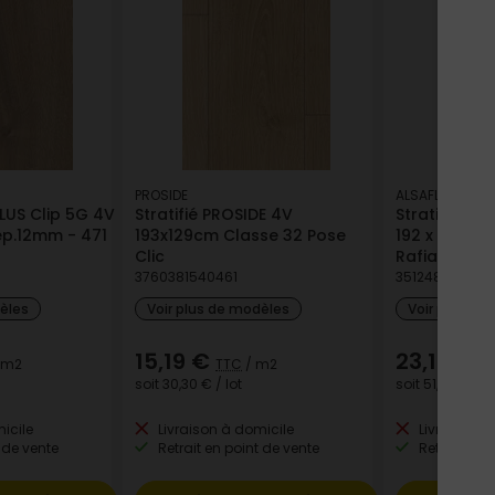
PROSIDE
ALSAFLOORING
PLUS Clip 5G 4V
Stratifié PROSIDE 4V
Stratifié OS
p.12mm - 471
193x129cm Classe 32 Pose
192 x 1286M
Clic
Rafia
3760381540461
351248523108
dèles
Voir plus de modèles
Voir plus de
15,19 €
23,15 €
 m2
TTC
/ m2
T
soit
30,30 €
/ lot
soit
51,39 €
/ lo
icile
Livraison à domicile
Livraison à
 de vente
Retrait en point de vente
Retrait en p