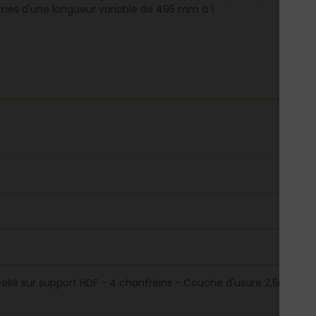
ames d'une longueur variable de 495 mm à 1
ollé sur support HDF - 4 chanfreins - Couche d'usure 2,5mm - C