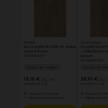
PROSIDE
ALSAFLOORING
Sol stratifié PROSIDE 4V chêne
Stratifié SOLID 
naturel 8 mm
- 214x1286mm é
Sunset
3760381540171
3512485457585
Voir plus de modèles
Voir plus de mo
15,19 €
28,01 €
TTC
/ m2
TTC
/
soit
30,30 €
/ lot
soit
46,22 €
/ lot
Livraison à domicile
Livraison à dom
Retrait en point de vente
Retrait en point