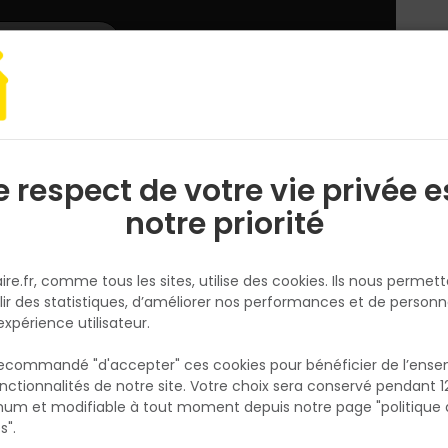
L'enseigne
Nous rejoindre
Services
DEMANDER
CATALOGUES
UN
DEVIS/PRIX
arquet, lambris
Parquet
Parquet Diva 184 CC 4V 139x495à1992mm 
e respect de votre vie privée e
S
l
notre priorité
PANAGET
Parquet Diva 184 CC 4V
ire.fr, comme tous les sites, utilise des cookies. Ils nous permet
139x495à1992mm ép.12mm Ch
lir des statistiques, d’améliorer nos performances et de personn
Réf. 3291410087867
expérience utilisateur.
Type de bois : Chêne Finition : Bois naturel
 recommandé "d'accepter" ces cookies pour bénéficier de l’ens
Dimensions : 12 mm d'épaisseur, 184 mm de
nctionnalités de notre site. Votre choix sera conservé pendant 1
N
largeur, longueur variable de 495 mm à 19
p
um et modifiable à tout moment depuis notre page "politique 
p
Système de verrouillage : Unifit-Huile Chanfr
s".
4V (bords biseautés sur les quatre côtés) Fi