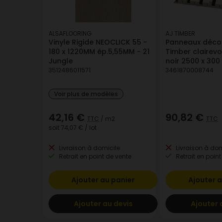
ALSAFLOORING
AJ TIMBER
Vinyle Rigide NEOCLICK 55 -
Panneaux décor
180 x 1220MM ép.5,55MM - 21
Timber clairev
Jungle
noir 2500 x 30
3512486011571
3461870008744
Voir plus de modèles
42,16 €
90,82 €
TTC
/ m2
TTC
soit
74,07 €
/ lot
Livraison à domicile
Livraison à dom
Retrait en point de vente
Retrait en point
Ajouter au panier
Ajouter a
Ajouter au devis
Ajouter 