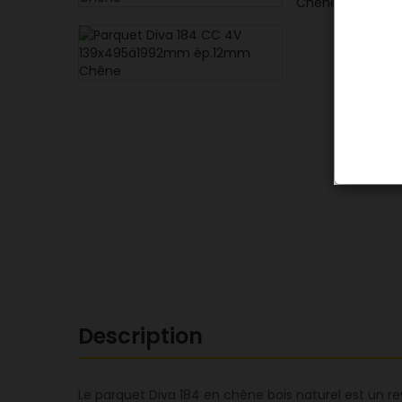
Description
Le parquet Diva 184 en chêne bois naturel est un r