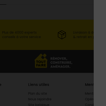
Plus de 4000 experts
Livraison à domicil
conseils à votre service
& retrait en point d
e
Liens utiles
Mentions
Plan du site
Mentions lég
Nous rejoindre
Opération 
Site belgique
Conditions g