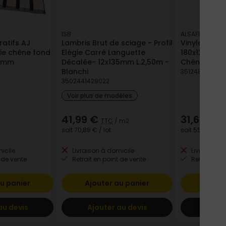
ISB
ALSAFLOORING
atifs AJ
Lambris Brut de sciage - Profil
Vinyle Soupl
oie chêne fond
Elégie Carré Languette
180x1220mm
0 mm
Décalée- 12x135mm L.2,50m -
Chêne Nuuk
Blanchi
351248564492
3502441429022
Voir plus de modèles
41,99 €
31,64 €
TTC
/ m2
T
soit
70,88 €
/ lot
soit
55,69 €
/ l
icile
Livraison à domicile
Livraison à
 de vente
Retrait en point de vente
Retrait en p
u panier
Ajouter au panier
Ajout
au devis
Ajouter au devis
Ajout