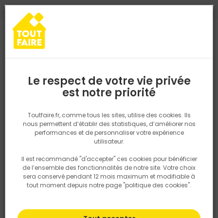
0
0
TROUVEZ VOTRE MAGASIN TOUT FAIRE
Choisir mon magasin
Saisissez votre région pour les informations de stock et de
livraison. Votre emplacement ne sera pas partagé.
Le respect de votre vie privée
Retrouvez les délais et options de
est notre priorité
Accueil
PRODUITS
Revêtement sol et mur, finition
Peinture et t
livraison ainsi que les disponibiltiés en
magasin
P. ex. Ile de france
Toutfaire.fr, comme tous les sites, utilise des cookies. Ils
nous permettent d’établir des statistiques, d’améliorer nos
performances et de personnaliser votre expérience
Rechercher
utilisateur.
Il est recommandé "d'accepter" ces cookies pour bénéficier
Nous utilisons des cookies pour fournir ce service. En
de l’ensemble des fonctionnalités de notre site. Votre choix
savoir plus sur la façon dont nous utilisons les cookies
sera conservé pendant 12 mois maximum et modifiable à
dans notre politique.
tout moment depuis notre page "politique des cookies".