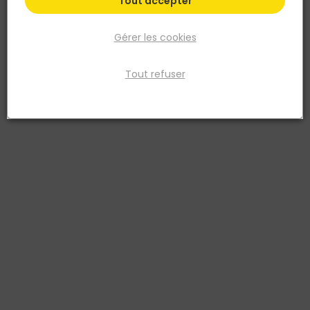
Tout accepter
Gérer les cookies
Tout refuser
NESPOLI
Peinture aérosol professionnelle teintes vives Bleu
Fluo
Réf. 3524141805029
peinture aerosol -bleu fluo - 400ml
Voir plus
Fiche produit
Prix
TTC