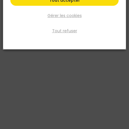
Tout accepter
Gérer les cookies
Tout refuser
OUTIFIX
PITON REHABILITATION PRP 6 X 68 BOITE DE 180
Réf. 3136206812967
Pour fixer suspentes, luminaires, faux-plafonds … Idéal pour
suspendre au plafond. Se pose directement dans le bois ou dans
tous types de supports avec une cheville nylon.
Voir plus