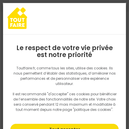
0
0
TROUVEZ VOTRE MAGASIN TOUT FAIRE
Choisir mon magasin
Saisissez votre région pour les informations de stock et de
livraison. Votre emplacement ne sera pas partagé.
Le respect de votre vie privée
Retrouvez les délais et options de
est notre priorité
Accueil
PRODUITS
Quincaillerie, électricité
Fixation & Assembl
livraison ainsi que les disponibiltiés en
magasin
P. ex. Ile de france
Toutfaire.fr, comme tous les sites, utilise des cookies. Ils
nous permettent d’établir des statistiques, d’améliorer nos
performances et de personnaliser votre expérience
Rechercher
utilisateur.
Il est recommandé "d'accepter" ces cookies pour bénéficier
Nous utilisons des cookies pour fournir ce service. En
de l’ensemble des fonctionnalités de notre site. Votre choix
savoir plus sur la façon dont nous utilisons les cookies
sera conservé pendant 12 mois maximum et modifiable à
dans notre politique.
tout moment depuis notre page "politique des cookies".