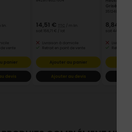
H80x15x220
8429178627604
Grisé
351248129650
14,51 €
8,84 €
 lin.
TTC
/ m lin.
TT
soit
156,71 €
/ lot
soit
44,20 €
/ l
icile
Livraison à domicile
Livraison à
 de vente
Retrait en point de vente
Retrait en p
u panier
Ajouter au panier
Ajout
au devis
Ajouter au devis
Ajout