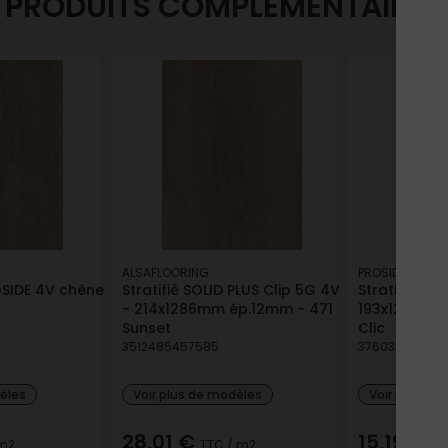
PRODUITS COMPLÉMENTAIRES
ALSAFLOORING
PROSIDE
ROSIDE 4V chêne
Stratifié SOLID PLUS Clip 5G 4V
Stratifié PR
- 214x1286mm ép.12mm - 471
193x129cm C
Sunset
Clic
3512485457585
376038154046
dèles
Voir plus de modèles
Voir plus de
28,01 €
15,19 €
m2
TTC
/ m2
TT