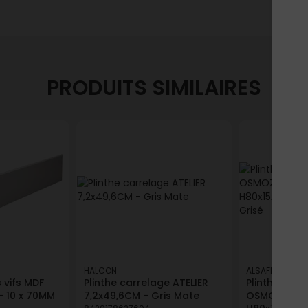
PRODUITS SIMILAIRES
HALCON
ALSAFLOORING
 vifs MDF
Plinthe carrelage ATELIER
Plinthe pour 
- 10 x 70MM
7,2x49,6CM - Gris Mate
OSMOZE/CLI