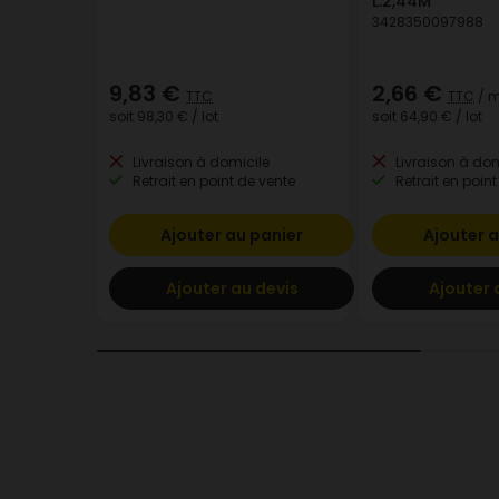
L.2,44M
3428350097988
9,83 €
2,66 €
TTC
TTC
/ m
soit
98,30 €
/ lot
soit
64,90 €
/ lot
Livraison à domicile
Livraison à dom
Retrait en point de vente
Retrait en point
Ajouter au panier
Ajouter a
Ajouter au devis
Ajouter 