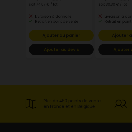
soit
74,07 €
/ lot
soit
30,30 €
/ lot
Livraison à domicile
Livraison à dom
Retrait en point de vente
Retrait en point
Ajouter au panier
Ajouter a
Ajouter au devis
Ajouter 
Plus de 450 points de vente
en France et en Belgique