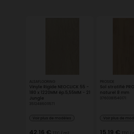
ALSAFLOORING
PROSIDE
Vinyle Rigide NEOCLICK 55 -
Sol stratifié P
180 x 1220MM ép.5,55MM - 21
naturel 8 mm
Jungle
3760381540171
3512486011571
Voir plus de modèles
Voir plus de mo
42,16 €
15,19 €
TTC
/ m2
TTC
/ 