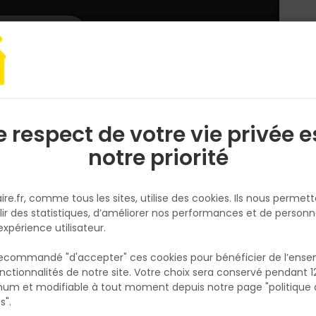
L'enseigne
Nous rejoindre
Services
DEMANDER
CATALOGUES
UN
DEVIS/PRIX
arquet, lambris
Plinthe cubique pour stratifié EL2032 H58 x 14 x 2400mm
e respect de votre vie privée e
S
l
notre priorité
EGGER
Plinthe cubique pour stratifié
ire.fr, comme tous les sites, utilise des cookies. Ils nous permet
EL2032 H58 x 14 x 2400mm
lir des statistiques, d’améliorer nos performances et de personn
Réf. 9010897146331
expérience utilisateur.
 recommandé "d'accepter" ces cookies pour bénéficier de l’ens
Fiche produit
nctionnalités de notre site. Votre choix sera conservé pendant 1
N
Fiche Technique
p
um et modifiable à tout moment depuis notre page "politique 
p
s".