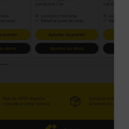
soit
46,22 €
/ lot
soit
30,30 €
/ l
icile
Livraison à domicile
Livraison à
 de vente
Retrait en point de vente
Retrait en p
u panier
Ajouter au panier
Ajout
au devis
Ajouter au devis
Ajout
Plus de 4000 experts
Livraison à domicil
conseils à votre service
& retrait en point d