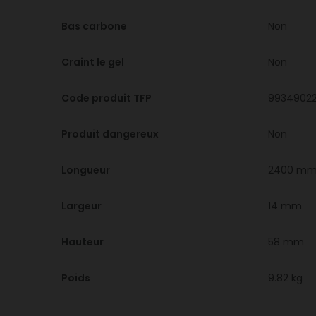
Bas carbone
Non
Craint le gel
Non
Code produit TFP
9934902
Produit dangereux
Non
Longueur
2400 m
Largeur
14 mm
Hauteur
58 mm
Poids
9.82 kg