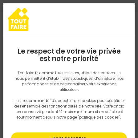
0
0
TROUVEZ VOTRE MAGASIN TOUT FAIRE
Choisir mon magasin
Saisissez votre région pour les informations de stock et de
livraison. Votre emplacement ne sera pas partagé.
Le respect de votre vie privée
Retrouvez les délais et options de
est notre priorité
Accueil
PRODUITS
Revêtement sol et mur, finition
Parquet, lam
livraison ainsi que les disponibiltiés en
magasin
P. ex. Ile de france
Toutfaire.fr, comme tous les sites, utilise des cookies. Ils
nous permettent d’établir des statistiques, d’améliorer nos
performances et de personnaliser votre expérience
Rechercher
utilisateur.
Il est recommandé "d'accepter" ces cookies pour bénéficier
Nous utilisons des cookies pour fournir ce service. En
de l’ensemble des fonctionnalités de notre site. Votre choix
savoir plus sur la façon dont nous utilisons les cookies
sera conservé pendant 12 mois maximum et modifiable à
dans notre politique.
tout moment depuis notre page "politique des cookies".