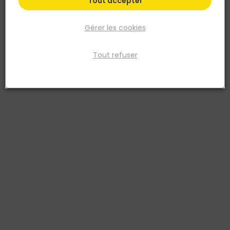
Tout accepter
Gérer les cookies
Tout refuser
PROSIDE
Stratifié PROSIDE 4V 193x129cm Classe 32 Pose
Clic
Réf. 3760381540461
Le stratifié PROSIDE 4V H2157 Chêne clair est un revêtement de sol
intérieur en format grand gabarit 193 x 129,2 cm et épaisseur 8 mm,
conçu pour les pièces à vivre, les couloirs et les espaces
commerciaux légers. Classé 32 d'usure, il résiste aux passages