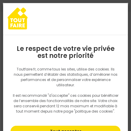
0
0
TROUVEZ VOTRE MAGASIN TOUT FAIRE
Choisir mon magasin
Saisissez votre région pour les informations de stock et de
livraison. Votre emplacement ne sera pas partagé.
Le respect de votre vie privée
Retrouvez les délais et options de
est notre priorité
Accueil
PRODUITS
Revêtement sol et mur, finition
Parquet, lam
livraison ainsi que les disponibiltiés en
magasin
P. ex. Ile de france
Toutfaire.fr, comme tous les sites, utilise des cookies. Ils
nous permettent d’établir des statistiques, d’améliorer nos
performances et de personnaliser votre expérience
Rechercher
utilisateur.
Il est recommandé "d'accepter" ces cookies pour bénéficier
Nous utilisons des cookies pour fournir ce service. En
de l’ensemble des fonctionnalités de notre site. Votre choix
savoir plus sur la façon dont nous utilisons les cookies
sera conservé pendant 12 mois maximum et modifiable à
dans notre politique.
tout moment depuis notre page "politique des cookies".