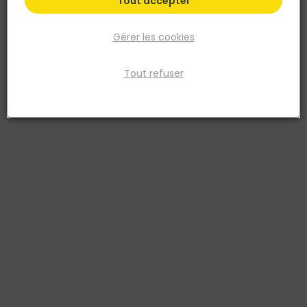
Tout accepter
Gérer les cookies
Tout refuser
EGGER
Plinthe cubique pour stratifié EL2103 H58 x 14 x
2400mm
Réf. 9010897146843
Fiche produit
Fiche Technique
Prix
TTC