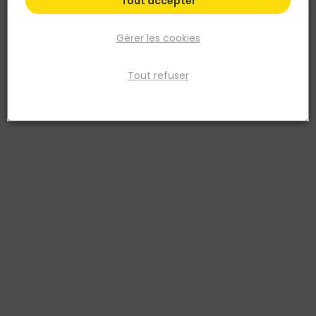
Tout accepter
Gérer les cookies
Tout refuser
SIMPSON STRONG TIE
SABOT A AILES EXTERIEURES T200 60 X 70 X 2
Réf. 3523140200040
Le sabot à ailes extérieures SAE a su s‘imposer dans la
construction depuis quelques années. Son utilisation couvre un
grand panel de mises en oeuvre. Les assemblages sont fiables,
sans usinage à façon et contribuent à fiabiliser l‘ouvrage. Classe
de service 2