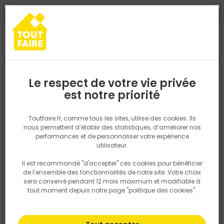
0
0
TROUVEZ VOTRE MAGASIN TOUT FAIRE
Choisir mon magasin
Saisissez votre région pour les informations de stock et de
livraison. Votre emplacement ne sera pas partagé.
Le respect de votre vie privée
Retrouvez les délais et options de
est notre priorité
Accueil
PRODUITS
Gros oeuvre, charpente, couverture
Charpe
livraison ainsi que les disponibiltiés en
magasin
P. ex. Ile de france
Toutfaire.fr, comme tous les sites, utilise des cookies. Ils
nous permettent d’établir des statistiques, d’améliorer nos
performances et de personnaliser votre expérience
Rechercher
utilisateur.
Il est recommandé "d'accepter" ces cookies pour bénéficier
Nous utilisons des cookies pour fournir ce service. En
de l’ensemble des fonctionnalités de notre site. Votre choix
savoir plus sur la façon dont nous utilisons les cookies
sera conservé pendant 12 mois maximum et modifiable à
dans notre politique.
tout moment depuis notre page "politique des cookies".