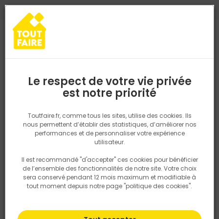
0
0
TROUVEZ VOTRE MAGASIN TOUT FAIRE
Choisir mon magasin
Saisissez votre région pour les informations de stock et de
livraison. Votre emplacement ne sera pas partagé.
Le respect de votre vie privée
Retrouvez les délais et options de
est notre priorité
Accueil
PRODUITS
Outillage & équipement
Outillage électropor
livraison ainsi que les disponibiltiés en
magasin
P. ex. Ile de france
Toutfaire.fr, comme tous les sites, utilise des cookies. Ils
nous permettent d’établir des statistiques, d’améliorer nos
performances et de personnaliser votre expérience
Rechercher
utilisateur.
Il est recommandé "d'accepter" ces cookies pour bénéficier
Nous utilisons des cookies pour fournir ce service. En
de l’ensemble des fonctionnalités de notre site. Votre choix
savoir plus sur la façon dont nous utilisons les cookies
sera conservé pendant 12 mois maximum et modifiable à
dans notre politique.
tout moment depuis notre page "politique des cookies".