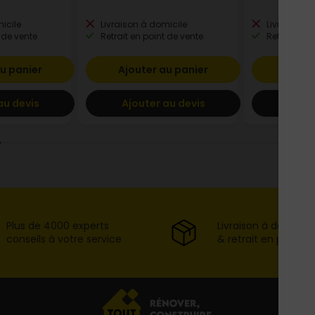
icile
Livraison à domicile
Livraison à
 de vente
Retrait en point de vente
Retrait en p
u panier
Ajouter au panier
Ajout
au devis
Ajouter au devis
Ajout
Plus de 4000 experts
Livraison à domicil
conseils à votre service
& retrait en point d