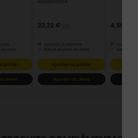
4048962128208
23,22 €
4,56 €
TTC
TT
icile
Livraison à domicile
Livraison à
 de vente
Retrait en point de vente
Retrait en p
u panier
Ajouter au panier
Ajout
au devis
Ajouter au devis
Ajout