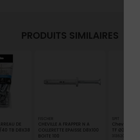
PRODUITS SIMILAIRES
FISCHER
SPIT
ARREAU DE
CHEVILLE A FRAPPER N A
Cheville cra
/40 TB D8X38
COLLERETTE EPAISSE D8X100
TF Ø3,5x3
BOITE 100
313620718025