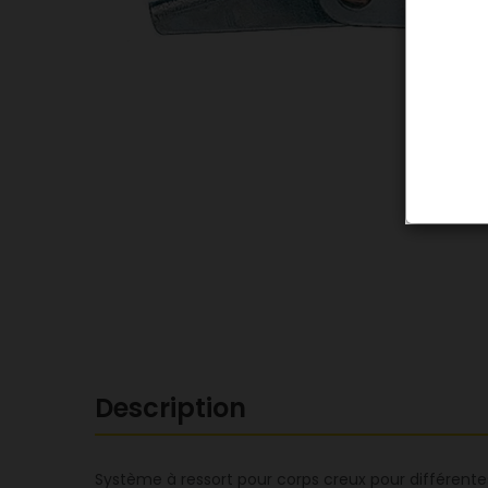
Description
Système à ressort pour corps creux pour différente