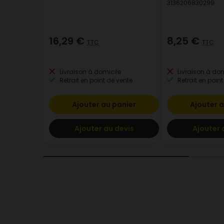
3136206830299
16,29 €
8,25 €
TTC
TTC
Livraison à domicile
Livraison à dom
Retrait en point de vente
Retrait en point
Ajouter au panier
Ajouter a
Ajouter au devis
Ajouter 