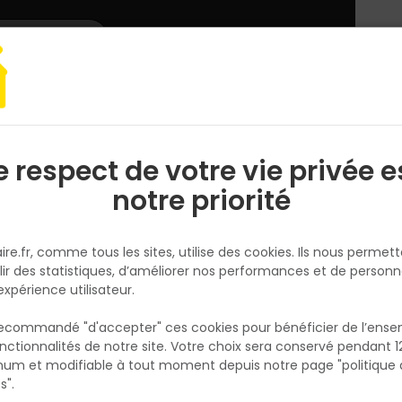
L'enseigne
Nous rejoindre
Services
DEMANDER
CATALOGUES
UN
DEVIS/PRIX
 & Assemblage
Cheville
SEGMENT A RESSORT KB 6 SACHET DE 10
e respect de votre vie privée e
S
l
notre priorité
FISCHER
SEGMENT A RESSORT KB 6 SAC
ire.fr, comme tous les sites, utilise des cookies. Ils nous permet
DE 10
lir des statistiques, d’améliorer nos performances et de personn
Réf. 4006209967393
expérience utilisateur.
Système à ressort pour corps creux pour
 recommandé "d'accepter" ces cookies pour bénéficier de l’ens
différentes épaisseurs de panneaux et long
nctionnalités de notre site. Votre choix sera conservé pendant 1
N
utiles et importantes
p
um et modifiable à tout moment depuis notre page "politique 
p
s".
Voir plus