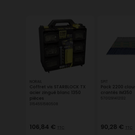
NORAIL
SPIT
Coffret vis STARBLOCK TX
Pack 2200 clous
acier zingué blanc 1350
crantés IM350
pièces
5701291412132
3154551580508
106,84 €
90,28 €
TTC
TTC