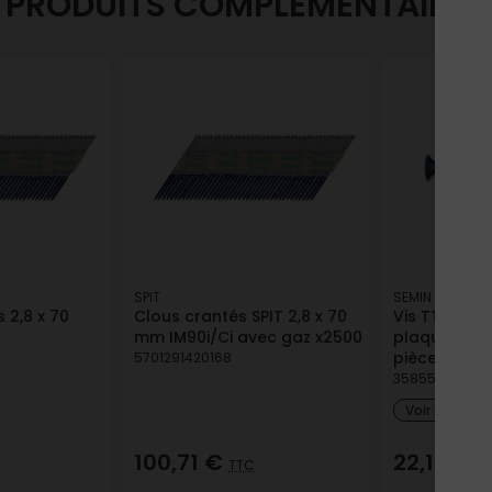
PRODUITS COMPLÉMENTAIRES
SPIT
SEMIN
 2,8 x 70
Clous crantés SPIT 2,8 x 70
Vis TTPC 55
mm IM90i/Ci avec gaz x2500
plaque de pl
pièces
5701291420168
35855010020
Voir plus de
100,71 €
22,14 €
TTC
T