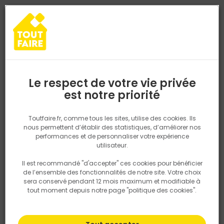
0
0
TROUVEZ VOTRE MAGASIN TOUT FAIRE
Choisir mon magasin
Saisissez votre région pour les informations de stock et de
livraison. Votre emplacement ne sera pas partagé.
Le respect de votre vie privée
Retrouvez les délais et options de
est notre priorité
Accueil
PRODUITS
Outillage & équipement
Serfouette forgée p
livraison ainsi que les disponibiltiés en
magasin
P. ex. Ile de france
Toutfaire.fr, comme tous les sites, utilise des cookies. Ils
nous permettent d’établir des statistiques, d’améliorer nos
performances et de personnaliser votre expérience
Rechercher
utilisateur.
Il est recommandé "d'accepter" ces cookies pour bénéficier
Nous utilisons des cookies pour fournir ce service. En
de l’ensemble des fonctionnalités de notre site. Votre choix
savoir plus sur la façon dont nous utilisons les cookies
sera conservé pendant 12 mois maximum et modifiable à
dans notre politique.
tout moment depuis notre page "politique des cookies".