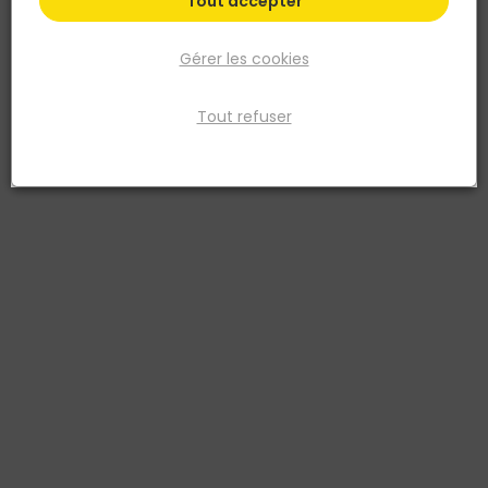
Tout accepter
Gérer les cookies
Tout refuser
LEBORGNE
Serfouette forgée panne et langue Douille ovale
Duopro
Réf. 3157333113017
La Serfouette panne et langue Douille ovale Duopro Leborgne est un
outil de jardinage professionnel 3 en 1 conçu pour les travaux de
surface sur terres meubles. Forgée et trempée pour une résistance
supérieure à l’usure, elle permet de désherber, sarcler, butter, tracer