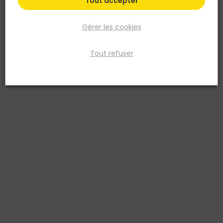
Tout accepter
Gérer les cookies
Tout refuser
OLG France
Table piquenique Modern 180 x 86,5 x H 75CM pin
traité
Réf. 8711615150050
La table pique-nique Modern 180 x 86,5 x H 75 cm – pin traité
autoclave classe 3 est un ensemble extérieur robuste conçu pour
l’aménagement des jardins, terrasses et espaces collectifs.
Fabriquée en pin imprégné autoclave, avec une épaisseur de bois