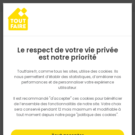
0
0
TROUVEZ VOTRE MAGASIN TOUT FAIRE
Choisir mon magasin
Saisissez votre région pour les informations de stock et de
livraison. Votre emplacement ne sera pas partagé.
Le respect de votre vie privée
Retrouvez les délais et options de
est notre priorité
Accueil
PRODUITS
Aménagement extérieur
Table piquenique M
livraison ainsi que les disponibiltiés en
magasin
P. ex. Ile de france
Toutfaire.fr, comme tous les sites, utilise des cookies. Ils
nous permettent d’établir des statistiques, d’améliorer nos
performances et de personnaliser votre expérience
Rechercher
utilisateur.
Il est recommandé "d'accepter" ces cookies pour bénéficier
Nous utilisons des cookies pour fournir ce service. En
de l’ensemble des fonctionnalités de notre site. Votre choix
savoir plus sur la façon dont nous utilisons les cookies
sera conservé pendant 12 mois maximum et modifiable à
dans notre politique.
tout moment depuis notre page "politique des cookies".