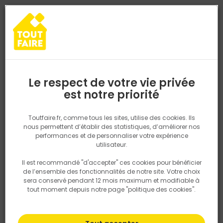
0
0
TROUVEZ VOTRE MAGASIN TOUT FAIRE
Choisir mon magasin
Saisissez votre région pour les informations de stock et de
livraison. Votre emplacement ne sera pas partagé.
Le respect de votre vie privée
Retrouvez les délais et options de
est notre priorité
Accueil
PRODUITS
Quincaillerie, électricité
Fixation & Assembl
livraison ainsi que les disponibiltiés en
magasin
P. ex. Ile de france
Toutfaire.fr, comme tous les sites, utilise des cookies. Ils
nous permettent d’établir des statistiques, d’améliorer nos
performances et de personnaliser votre expérience
Rechercher
utilisateur.
Il est recommandé "d'accepter" ces cookies pour bénéficier
Nous utilisons des cookies pour fournir ce service. En
de l’ensemble des fonctionnalités de notre site. Votre choix
savoir plus sur la façon dont nous utilisons les cookies
sera conservé pendant 12 mois maximum et modifiable à
dans notre politique.
tout moment depuis notre page "politique des cookies".