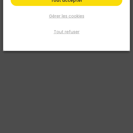
Tout accepter
Gérer les cookies
Tout refuser
SPIT
Chevilles nylon Ø6 x 30 + Ø8 x 40 + Ø10 x 50
Réf. 3136207180072
Fiche produit
Fiche Technique
Prix
TTC