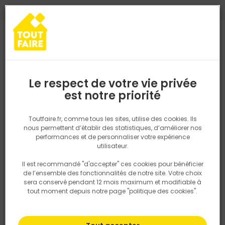
0
0
TROUVEZ VOTRE MAGASIN TOUT FAIRE
Choisir mon magasin
Saisissez votre région pour les informations de stock et de
livraison. Votre emplacement ne sera pas partagé.
Le respect de votre vie privée
Retrouvez les délais et options de
est notre priorité
Accueil
PRODUITS
Revêtement sol et mur, finition
Carrelage
livraison ainsi que les disponibiltiés en
magasin
P. ex. Ile de france
Toutfaire.fr, comme tous les sites, utilise des cookies. Ils
nous permettent d’établir des statistiques, d’améliorer nos
performances et de personnaliser votre expérience
Rechercher
utilisateur.
Il est recommandé "d'accepter" ces cookies pour bénéficier
Nous utilisons des cookies pour fournir ce service. En
de l’ensemble des fonctionnalités de notre site. Votre choix
savoir plus sur la façon dont nous utilisons les cookies
sera conservé pendant 12 mois maximum et modifiable à
dans notre politique.
tout moment depuis notre page "politique des cookies".