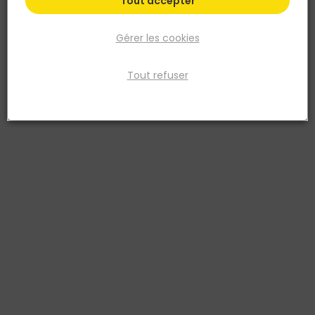
Tout accepter
Gérer les cookies
Tout refuser
POLIS
Carrelage mural faïence CIVICO38 30x90cm
Notting Hill
Réf. 8017050457069
CARRELAGE MURAL FAIENCE PO CIVICO38 30 X 90 X 1.13 RECTIFIE
NOTTING HILL
Voir plus