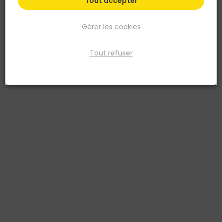
Tout accepter
Gérer les cookies
Tout refuser
POLIS
Carrelage mural faïence CIVICO38 30x90cm
Shibuya
Réf. 8017050457090
CARRELAGE MURAL FAIENCE PO CIVICO38 30 X 90 X 1.13 RECTIFIE
SHIBUYA
Voir plus