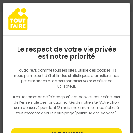
0
0
TROUVEZ VOTRE MAGASIN TOUT FAIRE
Choisir mon magasin
Saisissez votre région pour les informations de stock et de
livraison. Votre emplacement ne sera pas partagé.
Le respect de votre vie privée
Retrouvez les délais et options de
est notre priorité
Accueil
PRODUITS
Revêtement sol et mur, finition
Carrelage
livraison ainsi que les disponibiltiés en
magasin
P. ex. Ile de france
Toutfaire.fr, comme tous les sites, utilise des cookies. Ils
nous permettent d’établir des statistiques, d’améliorer nos
performances et de personnaliser votre expérience
Rechercher
utilisateur.
Il est recommandé "d'accepter" ces cookies pour bénéficier
Nous utilisons des cookies pour fournir ce service. En
de l’ensemble des fonctionnalités de notre site. Votre choix
savoir plus sur la façon dont nous utilisons les cookies
sera conservé pendant 12 mois maximum et modifiable à
dans notre politique.
tout moment depuis notre page "politique des cookies".