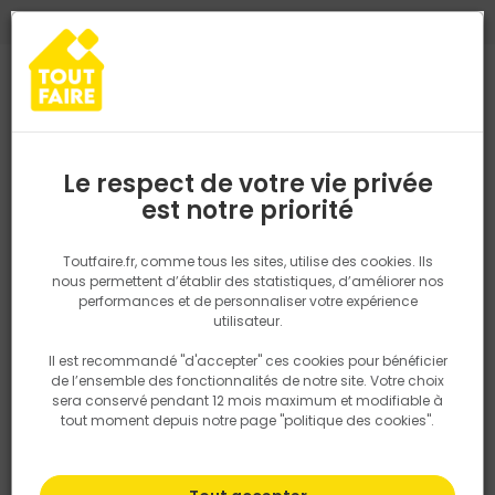
0
0
TROUVEZ VOTRE MAGASIN TOUT FAIRE
Choisir mon magasin
Saisissez votre région pour les informations de stock et de
livraison. Votre emplacement ne sera pas partagé.
Le respect de votre vie privée
Retrouvez les délais et options de
est notre priorité
Accueil
PRODUITS
Outillage & équipement
Outillage à main
livraison ainsi que les disponibiltiés en
magasin
P. ex. Ile de france
Toutfaire.fr, comme tous les sites, utilise des cookies. Ils
nous permettent d’établir des statistiques, d’améliorer nos
performances et de personnaliser votre expérience
Rechercher
utilisateur.
Il est recommandé "d'accepter" ces cookies pour bénéficier
Nous utilisons des cookies pour fournir ce service. En
de l’ensemble des fonctionnalités de notre site. Votre choix
savoir plus sur la façon dont nous utilisons les cookies
sera conservé pendant 12 mois maximum et modifiable à
dans notre politique.
tout moment depuis notre page "politique des cookies".