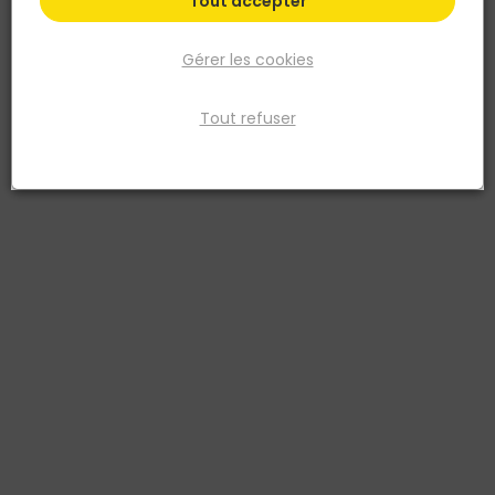
Tout accepter
Gérer les cookies
Tout refuser
NORAIL
Cordeau maçon Côton cablé Ø2,5mm L:28m
Réf. 3154550999523
Ce cordeau en coton de 2,5 mm de diamètre et 28 mètres de
longueur est une option légère pour les besoins de marquage et
de mesure des maçons. Il est idéal pour maintenir des lignes
droites et précises lors de la construction.
Voir plus
Fiche produit