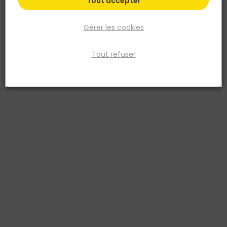
Tout accepter
Gérer les cookies
Tout refuser
MONDELIN
Dérouleur de bandes à joints
Réf. 3479135021506
Facilite le déroulement des bandes pour les joints. En acier zingué.
Avec crochet pour fixer à la ceinture.
Voir plus
Fiche produit
Prix
TTC