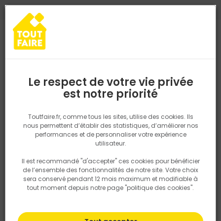
0
0
TROUVEZ VOTRE MAGASIN TOUT FAIRE
Choisir mon magasin
Saisissez votre région pour les informations de stock et de
livraison. Votre emplacement ne sera pas partagé.
Le respect de votre vie privée
Retrouvez les délais et options de
est notre priorité
Accueil
PRODUITS
Outillage & équipement
Dérouleur de bande
livraison ainsi que les disponibiltiés en
magasin
P. ex. Ile de france
Toutfaire.fr, comme tous les sites, utilise des cookies. Ils
nous permettent d’établir des statistiques, d’améliorer nos
performances et de personnaliser votre expérience
Rechercher
utilisateur.
Il est recommandé "d'accepter" ces cookies pour bénéficier
Nous utilisons des cookies pour fournir ce service. En
de l’ensemble des fonctionnalités de notre site. Votre choix
savoir plus sur la façon dont nous utilisons les cookies
sera conservé pendant 12 mois maximum et modifiable à
dans notre politique.
tout moment depuis notre page "politique des cookies".