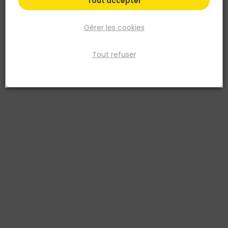
Tout accepter
Gérer les cookies
Tout refuser
THEARD
Cale plaque à levier - Ergomust
Réf. 3561810014740
Fiche produit
Prix
TTC