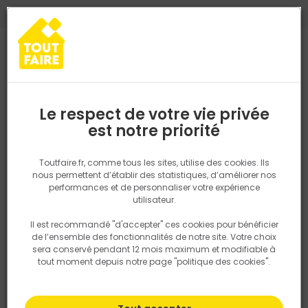
0
0
TROUVEZ VOTRE MAGASIN TOUT FAIRE
Choisir mon magasin
Saisissez votre région pour les informations de stock et de
livraison. Votre emplacement ne sera pas partagé.
Le respect de votre vie privée
Retrouvez les délais et options de
est notre priorité
Accueil
PRODUITS
Outillage & équipement
Cale plaque à levi
livraison ainsi que les disponibiltiés en
magasin
P. ex. Ile de france
Toutfaire.fr, comme tous les sites, utilise des cookies. Ils
nous permettent d’établir des statistiques, d’améliorer nos
performances et de personnaliser votre expérience
Rechercher
utilisateur.
Il est recommandé "d'accepter" ces cookies pour bénéficier
Nous utilisons des cookies pour fournir ce service. En
de l’ensemble des fonctionnalités de notre site. Votre choix
savoir plus sur la façon dont nous utilisons les cookies
sera conservé pendant 12 mois maximum et modifiable à
dans notre politique.
tout moment depuis notre page "politique des cookies".