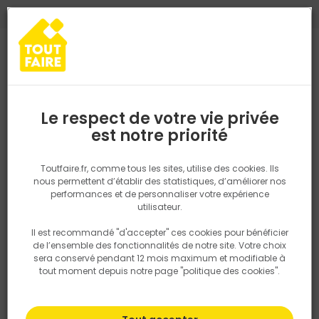
0
0
TROUVEZ VOTRE MAGASIN TOUT FAIRE
Choisir mon magasin
Saisissez votre région pour les informations de stock et de
livraison. Votre emplacement ne sera pas partagé.
Le respect de votre vie privée
Retrouvez les délais et options de
est notre priorité
Accueil
PRODUITS
Outillage & équipement
Outillage à main
livraison ainsi que les disponibiltiés en
magasin
P. ex. Ile de france
Toutfaire.fr, comme tous les sites, utilise des cookies. Ils
nous permettent d’établir des statistiques, d’améliorer nos
performances et de personnaliser votre expérience
Rechercher
utilisateur.
Il est recommandé "d'accepter" ces cookies pour bénéficier
Nous utilisons des cookies pour fournir ce service. En
de l’ensemble des fonctionnalités de notre site. Votre choix
savoir plus sur la façon dont nous utilisons les cookies
sera conservé pendant 12 mois maximum et modifiable à
dans notre politique.
tout moment depuis notre page "politique des cookies".