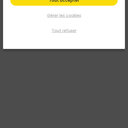
Tout accepter
Gérer les cookies
Tout refuser
DIAGER
Douille magnétique de 50MM pour vis à tête
hexagonale S7
Réf. 3336600172319
Douille magnétique pour vis à tête hexagonale.
Voir plus
Fiche produit
Fiche Technique