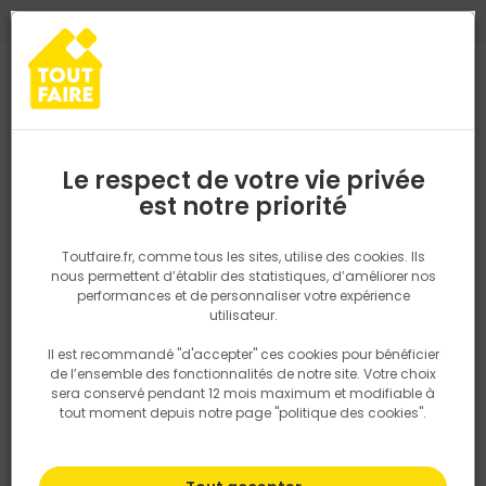
0
0
TROUVEZ VOTRE MAGASIN TOUT FAIRE
Choisir mon magasin
Saisissez votre région pour les informations de stock et de
livraison. Votre emplacement ne sera pas partagé.
Le respect de votre vie privée
Retrouvez les délais et options de
est notre priorité
Accueil
PRODUITS
Quincaillerie, électricité
Quincaillerie ameu
livraison ainsi que les disponibiltiés en
magasin
P. ex. Ile de france
Toutfaire.fr, comme tous les sites, utilise des cookies. Ils
nous permettent d’établir des statistiques, d’améliorer nos
performances et de personnaliser votre expérience
Rechercher
utilisateur.
Il est recommandé "d'accepter" ces cookies pour bénéficier
Nous utilisons des cookies pour fournir ce service. En
de l’ensemble des fonctionnalités de notre site. Votre choix
savoir plus sur la façon dont nous utilisons les cookies
sera conservé pendant 12 mois maximum et modifiable à
dans notre politique.
tout moment depuis notre page "politique des cookies".