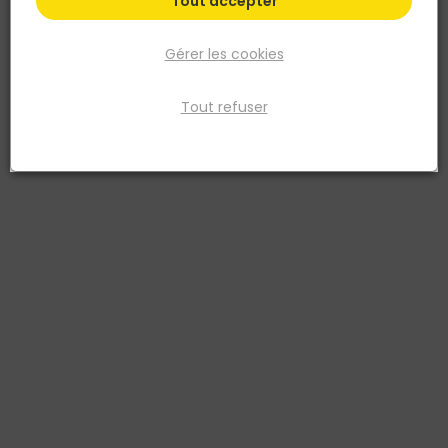
Tout accepter
Gérer les cookies
Tout refuser
NORAIL
Equerre de cadre et fenetre Bouts ronds Acier
40x40x10
Réf. 3274590517355
Fiche produit
Fiche Technique
Prix
TTC