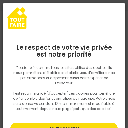
0
0
TROUVEZ VOTRE MAGASIN TOUT FAIRE
Choisir mon magasin
Saisissez votre région pour les informations de stock et de
livraison. Votre emplacement ne sera pas partagé.
Le respect de votre vie privée
Retrouvez les délais et options de
est notre priorité
Accueil
PRODUITS
Outillage & équipement
Outillage à main
livraison ainsi que les disponibiltiés en
magasin
P. ex. Ile de france
Toutfaire.fr, comme tous les sites, utilise des cookies. Ils
nous permettent d’établir des statistiques, d’améliorer nos
performances et de personnaliser votre expérience
Rechercher
utilisateur.
Il est recommandé "d'accepter" ces cookies pour bénéficier
Nous utilisons des cookies pour fournir ce service. En
de l’ensemble des fonctionnalités de notre site. Votre choix
savoir plus sur la façon dont nous utilisons les cookies
sera conservé pendant 12 mois maximum et modifiable à
dans notre politique.
tout moment depuis notre page "politique des cookies".