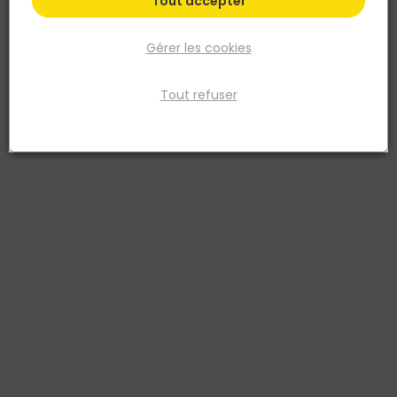
Tout accepter
Gérer les cookies
Tout refuser
MONDELIN
Ergolame® lissage rigide avec manche bimatière
– 500MM
Réf. 3479132275209
ERGOLAME® lissage 6/10ème. Lame inox rigide 100 mm, épaisseur :
0,6 mm. Les plus : s'utilise d'un geste, naturel et efficace,
immédiatement adopté par les artisans après essai.
Caractéristiques : lame entièrement dégagée pour un lissage