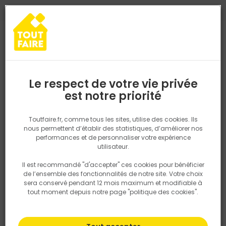
0
0
TROUVEZ VOTRE MAGASIN TOUT FAIRE
Choisir mon magasin
Saisissez votre région pour les informations de stock et de
livraison. Votre emplacement ne sera pas partagé.
Le respect de votre vie privée
Retrouvez les délais et options de
est notre priorité
Accueil
PRODUITS
Gros oeuvre, charpente, couverture
Gros oe
livraison ainsi que les disponibiltiés en
magasin
P. ex. Ile de france
Toutfaire.fr, comme tous les sites, utilise des cookies. Ils
nous permettent d’établir des statistiques, d’améliorer nos
performances et de personnaliser votre expérience
Rechercher
utilisateur.
Il est recommandé "d'accepter" ces cookies pour bénéficier
Nous utilisons des cookies pour fournir ce service. En
de l’ensemble des fonctionnalités de notre site. Votre choix
savoir plus sur la façon dont nous utilisons les cookies
sera conservé pendant 12 mois maximum et modifiable à
dans notre politique.
tout moment depuis notre page "politique des cookies".