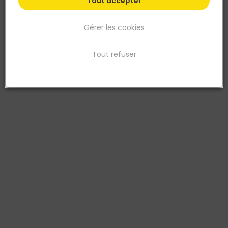
Tout accepter
Gérer les cookies
Tout refuser
3M
Joint Isolation Premium Fenetres et Portes Très
Marron
Réf. 4054596499959
joint très mauvais etat marron -6m premium-remplace 99403656
Voir plus
Fiche produit
Prix
TTC