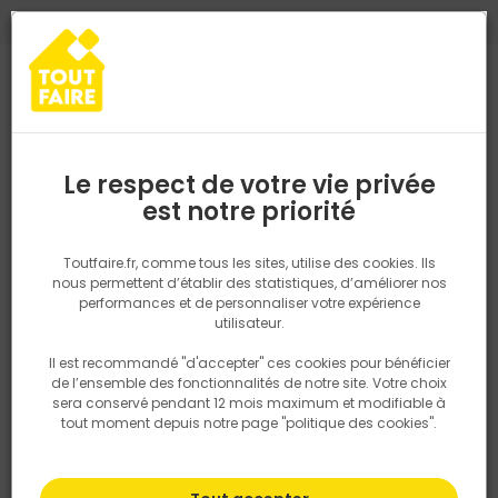
0
0
TROUVEZ VOTRE MAGASIN TOUT FAIRE
Choisir mon magasin
Saisissez votre région pour les informations de stock et de
livraison. Votre emplacement ne sera pas partagé.
Le respect de votre vie privée
Retrouvez les délais et options de
est notre priorité
Accueil
PRODUITS
Isolation, Cloison
Isolation sol et mur
Ad
livraison ainsi que les disponibiltiés en
magasin
P. ex. Ile de france
Toutfaire.fr, comme tous les sites, utilise des cookies. Ils
nous permettent d’établir des statistiques, d’améliorer nos
performances et de personnaliser votre expérience
Rechercher
utilisateur.
Il est recommandé "d'accepter" ces cookies pour bénéficier
Nous utilisons des cookies pour fournir ce service. En
de l’ensemble des fonctionnalités de notre site. Votre choix
savoir plus sur la façon dont nous utilisons les cookies
sera conservé pendant 12 mois maximum et modifiable à
dans notre politique.
tout moment depuis notre page "politique des cookies".