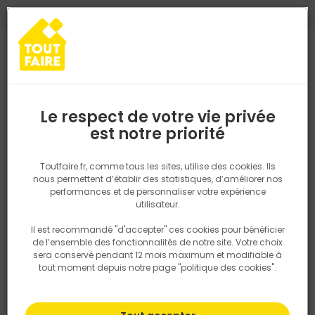
0
0
TROUVEZ VOTRE MAGASIN TOUT FAIRE
Choisir mon magasin
Saisissez votre région pour les informations de stock et de
livraison. Votre emplacement ne sera pas partagé.
Le respect de votre vie privée
Retrouvez les délais et options de
est notre priorité
Accueil
PRODUITS
Gros oeuvre, charpente, couverture
Matéria
livraison ainsi que les disponibiltiés en
magasin
P. ex. Ile de france
Toutfaire.fr, comme tous les sites, utilise des cookies. Ils
nous permettent d’établir des statistiques, d’améliorer nos
performances et de personnaliser votre expérience
Rechercher
utilisateur.
Il est recommandé "d'accepter" ces cookies pour bénéficier
Nous utilisons des cookies pour fournir ce service. En
de l’ensemble des fonctionnalités de notre site. Votre choix
savoir plus sur la façon dont nous utilisons les cookies
sera conservé pendant 12 mois maximum et modifiable à
dans notre politique.
tout moment depuis notre page "politique des cookies".