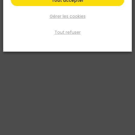
Tout accepter
Gérer les cookies
Tout refuser
SIKA
Mastic-colle Sikaflex PRO 11 FC PURFORM Marron -
Cartouche de 300ml
Réf. 3240240014758
Ce produit est un mastic-colle, il prend rapidement sous l'action
de l'humidité de l'air et se transforme en un matériau souple à
haut adhérence (résiste aux chocs et vibrations), à élasticité
permanente, ne collant pas. Plus performant et durable avec la