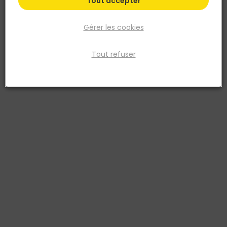
Tout accepter
Gérer les cookies
Tout refuser
MONDELIN
Colorant synthétique - Ton Pierre - Pot de 1KG
Réf. 3479133024806
S'utilise pour les sols en ciment, dalles, chapes, carreaux, granito,
terrazzo, mosaïques, enduits, crépis, pavés autobloquants. Le
colorant se mélange impérativement au ciment sec. Ajouter le
sable, l’eau en dernier. Le dosage s’effectue au poids par rapport
au ciment. Le pourcentage va de 1 à 6 %. Il est fonction de la teinte
désirée. La couleur reste stable quelque soit le matériau utilisé,