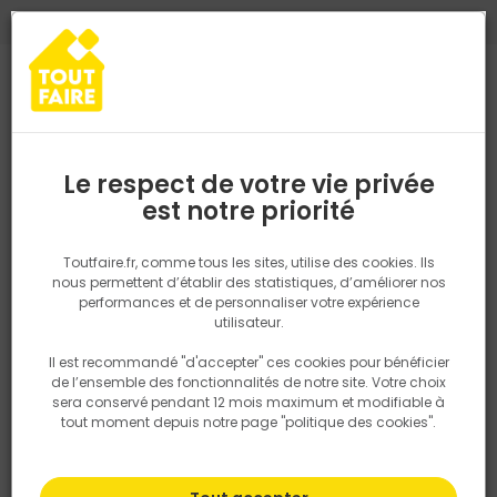
0
0
TROUVEZ VOTRE MAGASIN TOUT FAIRE
Choisir mon magasin
Saisissez votre région pour les informations de stock et de
livraison. Votre emplacement ne sera pas partagé.
Le respect de votre vie privée
Retrouvez les délais et options de
est notre priorité
Accueil
PRODUITS
Gros oeuvre, charpente, couverture
Matéria
livraison ainsi que les disponibiltiés en
magasin
P. ex. Ile de france
Toutfaire.fr, comme tous les sites, utilise des cookies. Ils
nous permettent d’établir des statistiques, d’améliorer nos
performances et de personnaliser votre expérience
Rechercher
utilisateur.
Il est recommandé "d'accepter" ces cookies pour bénéficier
Nous utilisons des cookies pour fournir ce service. En
de l’ensemble des fonctionnalités de notre site. Votre choix
savoir plus sur la façon dont nous utilisons les cookies
sera conservé pendant 12 mois maximum et modifiable à
dans notre politique.
tout moment depuis notre page "politique des cookies".