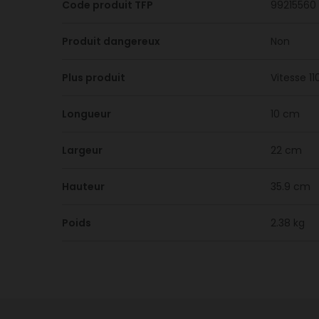
Code produit TFP
99215560
Produit dangereux
Non
Plus produit
Vitesse 1
Longueur
10 cm
Largeur
22 cm
Hauteur
35.9 cm
Poids
2.38 kg