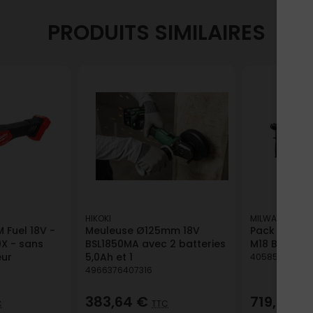
PRODUITS SIMILAIRES
HIKOKI
MILWAUKEE
 Fuel 18V -
Meuleuse Ø125mm 18V
Pack 3 mach
X - sans
BSL1850MA avec 2 batteries
M18 BLPP3C-
eur
5,0Ah et 1
4058546524
4966376407316
383,64 €
719,49 €
C
TTC