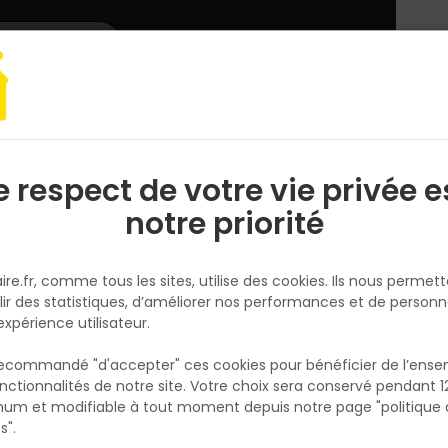
L'enseigne
Nous rejoindre
Services
DEMANDER
CATALOGUES
UN
DEVIS/PRIX
e électroportatif
Meuleuse
Meuleuse Ø125MM M18 BLSAG125X-0 - sans
e respect de votre vie privée e
S
l
notre priorité
MILWAUKEE
Meuleuse Ø125MM M18 BLSAG1
ire.fr, comme tous les sites, utilise des cookies. Ils nous permet
0 - sans batterie chargeur
lir des statistiques, d’améliorer nos performances et de personn
Réf. 4058546413934
expérience utilisateur.
La M18 BLSAG125X-0 est une meuleuse Brush
 recommandé "d'accepter" ces cookies pour bénéficier de l’ens
18V 125mm, sans batterie, conçue pour des
nctionnalités de notre site. Votre choix sera conservé pendant 1
N
performances de coupe optimales. Dotée d
p
um et modifiable à tout moment depuis notre page "politique 
p
puissant moteur Brushless, elle offre des
s".
performances comparables à celles d'une