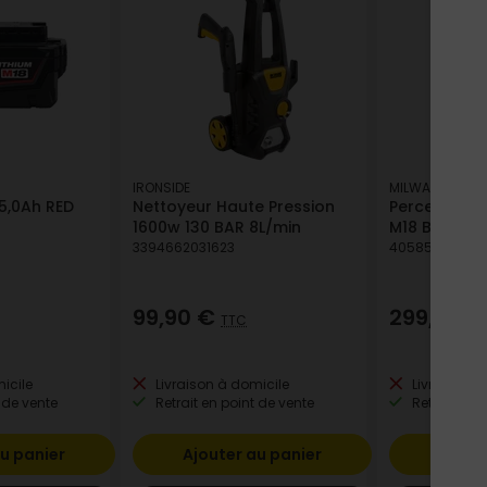
IRONSIDE
MILWAUKEE
 5,0Ah RED
Nettoyeur Haute Pression
Perceuse-vi
1600w 130 BAR 8L/min
M18 BLDDRC-
3394662031623
40585464770
99,90 €
299,12 €
TTC
icile
Livraison à domicile
Livraison à
 de vente
Retrait en point de vente
Retrait en p
u panier
Ajouter au panier
Ajout