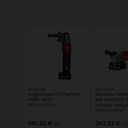
MILWAUKEE
MILWAUKEE
Grignoteuse 12V Fuel M12 -
Meuleuse 125MM
FNB16-402X
M18 FSAG125X-0
batterie charg
4058546374136
4058546346195
551,52 €
263,52 €
TTC
TT