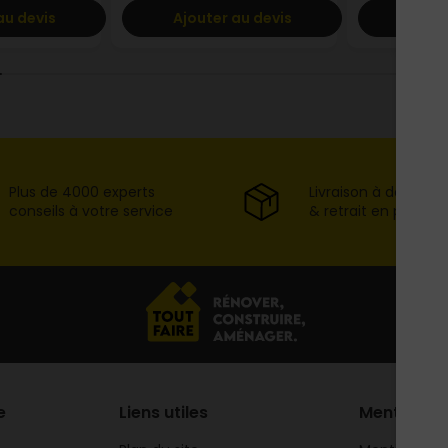
au devis
Ajouter au devis
Ajout
Plus de 4000 experts
Livraison à domicil
conseils à votre service
& retrait en point d
e
Liens utiles
Mentions