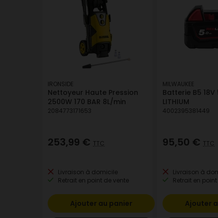
IRONSIDE
MILWAUKEE
Nettoyeur Haute Pression
Batterie B5 18V
2500W 170 BAR 8L/min
LITHIUM
2084773171653
4002395381449
253,99 €
95,50 €
TTC
TTC
Livraison à domicile
Livraison à dom
Retrait en point de vente
Retrait en point
Ajouter au panier
Ajouter a