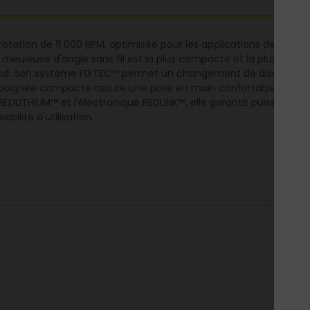
tation de 11 000 RPM, optimisée pour les applications de coupe.
leuse d'angle sans fil est la plus compacte et la plus légère de 
ond. Son système FIXTEC™ permet un changement de disque sans ou
poignée compacte assure une prise en main confortable, avec un
EDLITHIUM™ et l'électronique REDLINK™, elle garantit puissance,
bilité d'utilisation.