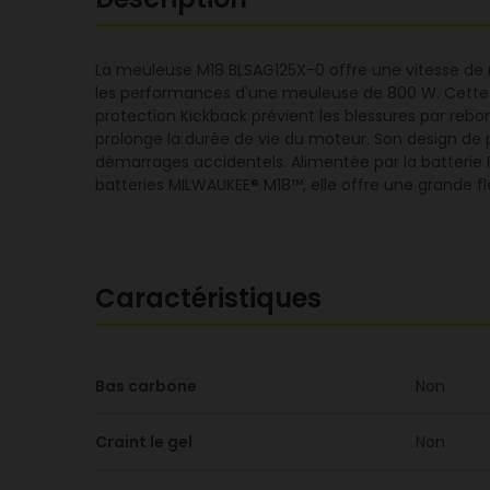
La meuleuse M18 BLSAG125X-0 offre une vitesse de ro
les performances d'une meuleuse de 800 W. Cette meu
protection Kickback prévient les blessures par reb
prolonge la durée de vie du moteur. Son design de 
démarrages accidentels. Alimentée par la batterie R
batteries MILWAUKEE® M18™, elle offre une grande flexi
Caractéristiques
Bas carbone
Non
Craint le gel
Non