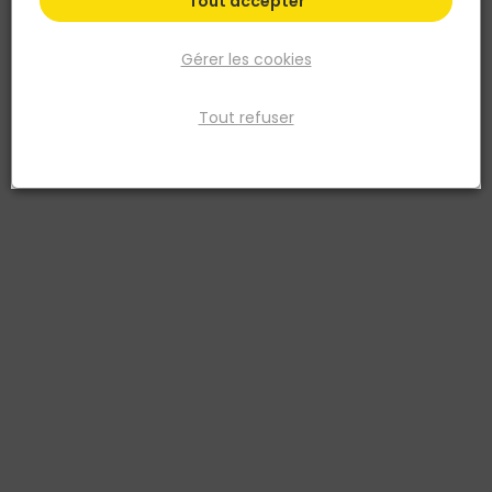
Tout accepter
Gérer les cookies
Tout refuser
STANLEY
Niveau antichoc FATMAX TMLH -2 semelles -
60cm
Réf. 3253561422539
Niveau rectangulaire en alliage d’aluminium, léger et résistant - 2
fioles Antichoc incassables: une horizontale et une verticale - 2
semelles usinées - Peinture Epoxy résistante aux chocs et aux
intempéries - Précision : +/-1mm/m
Voir plus
Fiche produit