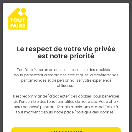
0
0
TROUVEZ VOTRE MAGASIN TOUT FAIRE
Choisir mon magasin
Saisissez votre région pour les informations de stock et de
livraison. Votre emplacement ne sera pas partagé.
Le respect de votre vie privée
Retrouvez les délais et options de
est notre priorité
Accueil
PRODUITS
Outillage & équipement
Outillage à main
livraison ainsi que les disponibiltiés en
magasin
P. ex. Ile de france
Toutfaire.fr, comme tous les sites, utilise des cookies. Ils
nous permettent d’établir des statistiques, d’améliorer nos
performances et de personnaliser votre expérience
Rechercher
utilisateur.
Il est recommandé "d'accepter" ces cookies pour bénéficier
Nous utilisons des cookies pour fournir ce service. En
de l’ensemble des fonctionnalités de notre site. Votre choix
savoir plus sur la façon dont nous utilisons les cookies
sera conservé pendant 12 mois maximum et modifiable à
dans notre politique.
tout moment depuis notre page "politique des cookies".