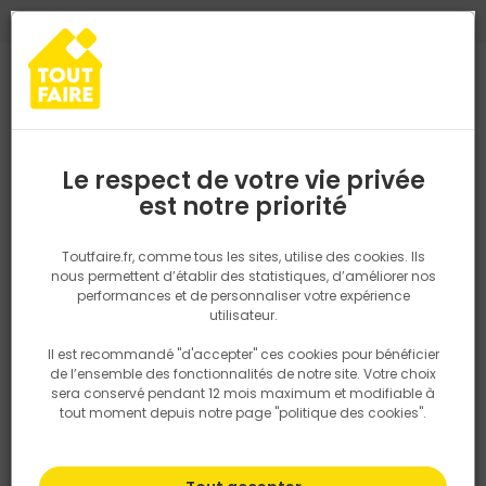
0
0
TROUVEZ VOTRE MAGASIN TOUT FAIRE
Choisir mon magasin
Saisissez votre région pour les informations de stock et de
livraison. Votre emplacement ne sera pas partagé.
Le respect de votre vie privée
Retrouvez les délais et options de
est notre priorité
Accueil
PRODUITS
Revêtement sol et mur, finition
Peinture et t
livraison ainsi que les disponibiltiés en
magasin
P. ex. Ile de france
Toutfaire.fr, comme tous les sites, utilise des cookies. Ils
nous permettent d’établir des statistiques, d’améliorer nos
performances et de personnaliser votre expérience
Rechercher
utilisateur.
Il est recommandé "d'accepter" ces cookies pour bénéficier
Nous utilisons des cookies pour fournir ce service. En
de l’ensemble des fonctionnalités de notre site. Votre choix
savoir plus sur la façon dont nous utilisons les cookies
sera conservé pendant 12 mois maximum et modifiable à
dans notre politique.
tout moment depuis notre page "politique des cookies".