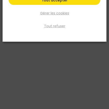
Tout accepter
Gérer les cookies
Tout refuser
NESPOLI
Peinture aérosol professionnelle Jaune Soleil
Bombe
Réf. 3524141800123
RAL 1021 - Aérosol de peinture acrylique. Séchage rapide, hautes
performances. Pour intérieur et extérieur. 400 ml.
Voir plus
Fiche produit