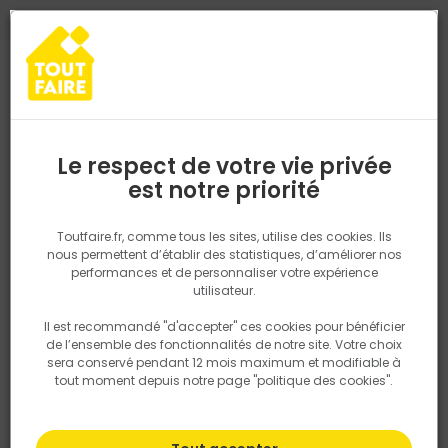
0
0
TROUVEZ VOTRE MAGASIN TOUT FAIRE
Choisir mon magasin
Saisissez votre région pour les informations de stock et de
livraison. Votre emplacement ne sera pas partagé.
Le respect de votre vie privée
Retrouvez les délais et options de
est notre priorité
Accueil
PRODUITS
Revêtement sol et mur, finition
Peinture et t
livraison ainsi que les disponibiltiés en
magasin
P. ex. Ile de france
Toutfaire.fr, comme tous les sites, utilise des cookies. Ils
nous permettent d’établir des statistiques, d’améliorer nos
performances et de personnaliser votre expérience
Rechercher
utilisateur.
Il est recommandé "d'accepter" ces cookies pour bénéficier
Nous utilisons des cookies pour fournir ce service. En
de l’ensemble des fonctionnalités de notre site. Votre choix
savoir plus sur la façon dont nous utilisons les cookies
sera conservé pendant 12 mois maximum et modifiable à
dans notre politique.
tout moment depuis notre page "politique des cookies".