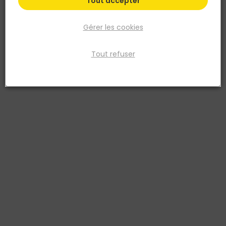
Tout accepter
Gérer les cookies
Tout refuser
NESPOLI
Peinture aérosol professionnelle teintes vives Bleu
Azur
Réf. 3524141800185
peinture aerosol -bleu azur - 400ml
Voir plus
Fiche produit
Prix
TTC