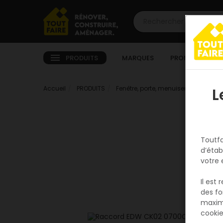
PRODUITS
MARQUES
PROMOTIONS
Accueil
PRODUITS
Fenêtre, porte, menuiserie
Extérie
L
Toutfa
d’étab
votre 
Il est
des fo
maxim
cookie