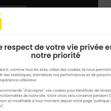
L'enseigne
Nous rejoindre
Services
DEMANDER
CATALOGUES
UN
DEVIS/PRIX
ur
Raccord EDW CK02 0700C1 55x78 jaune
e respect de votre vie privée e
S
l
notre priorité
VELUX
Raccord EDW CK02 0700C1 55
ire.fr, comme tous les sites, utilise des cookies. Ils nous permet
jaune
lir des statistiques, d’améliorer nos performances et de personn
Réf. 5702326706349
expérience utilisateur.
Les raccords VELUX garantissent l'étanchéit
 recommandé "d'accepter" ces cookies pour bénéficier de l’ens
la fenêtre de toit et le matériau de couvertu
nctionnalités de notre site. Votre choix sera conservé pendant 1
N
pose est simple grâce à un système
p
um et modifiable à tout moment depuis notre page "politique 
p
d'emboîtement innovant qui sécurise l'instal
s".
Le raccord EDW est adapté à une pose