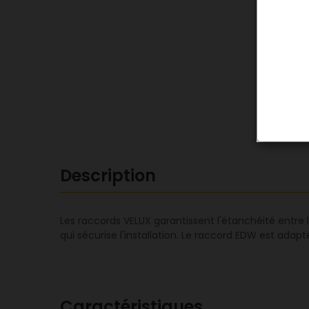
Description
Les raccords VELUX garantissent l'étanchéité entre
qui sécurise l'installation. Le raccord EDW est adapt
Caractéristiques