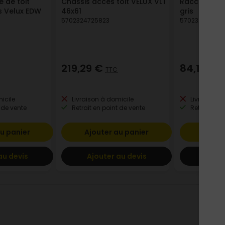
 de toit
Châssis accès toit VELUX VLT
Raccord EDL
es Velux EDW
46x61
gris
5702324725823
570232624323
219,29 €
84,17 €
TTC
T
icile
Livraison à domicile
Livraison à
 de vente
Retrait en point de vente
Retrait en p
u panier
Ajouter au panier
Ajout
au devis
Ajouter au devis
Ajout