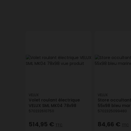
VELUX
VELUX
Volet roulant électrique
Store occultant
VELUX SML MK04 78x98
55x98 bleu mar
5702326107511
5702325099480
514,95 €
84,66 €
TTC
TTC