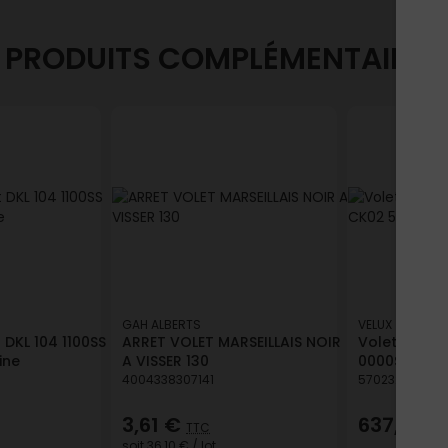
PRODUITS COMPLÉMENTAIRES
GAH ALBERTS
VELUX
 DKL 104 1100SS
ARRET VOLET MARSEILLAIS NOIR
Volet roulan
ine
A VISSER 130
0000S 55x7
4004338307141
570232610829
3,61 €
637,14 €
TTC
soit
36,10 €
/ lot