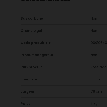
Bas carbone
Non
Craint le gel
Non
Code produit TFP
99010640
Produit dangereux
Non
Plus produit
Pose trad
Longueur
55 cm
Largeur
78 cm
Poids
5 kg