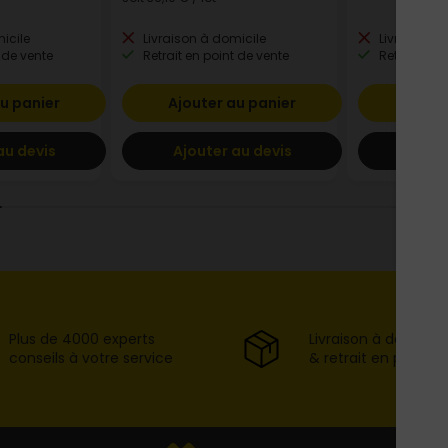
icile
Livraison à domicile
Livraison à
 de vente
Retrait en point de vente
Retrait en p
u panier
Ajouter au panier
Ajout
au devis
Ajouter au devis
Ajout
Plus de 4000 experts
Livraison à domicil
conseils à votre service
& retrait en point d