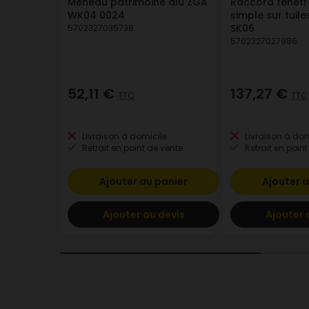
Meneau patrimoine alu ZGA
Raccord fenêtre
WK04 0024
simple sur tuil
SK06
5702327035738
5702327027986
52,11 €
137,27 €
TTC
TTC
Livraison à domicile
Livraison à dom
Retrait en point de vente
Retrait en point
Ajouter au panier
Ajouter a
Ajouter au devis
Ajouter 