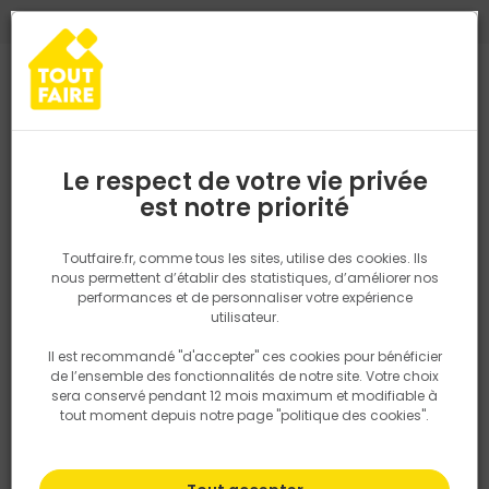
0
0
TROUVEZ VOTRE MAGASIN TOUT FAIRE
Choisir mon magasin
Saisissez votre région pour les informations de stock et de
livraison. Votre emplacement ne sera pas partagé.
Le respect de votre vie privée
Retrouvez les délais et options de
est notre priorité
Accueil
PRODUITS
Quincaillerie, électricité
Fixation & Assembl
livraison ainsi que les disponibiltiés en
magasin
P. ex. Ile de france
Toutfaire.fr, comme tous les sites, utilise des cookies. Ils
nous permettent d’établir des statistiques, d’améliorer nos
performances et de personnaliser votre expérience
Rechercher
utilisateur.
Il est recommandé "d'accepter" ces cookies pour bénéficier
Nous utilisons des cookies pour fournir ce service. En
de l’ensemble des fonctionnalités de notre site. Votre choix
savoir plus sur la façon dont nous utilisons les cookies
sera conservé pendant 12 mois maximum et modifiable à
dans notre politique.
tout moment depuis notre page "politique des cookies".