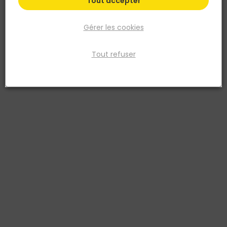
Tout accepter
Gérer les cookies
Tout refuser
FISCHER
Résine de scellement FIS V ZERO 300ml T + 2
mélangeurs
Réf. 4048962439731
La résine fischer FIS V Zero, grâce à une formulation innovante et
unique, offre une sécurité maximale pour les personnes et
l'environnement. Elle répond aux exigences les plus élevées en
matière de santé et de sécurité au travail et est exempte de