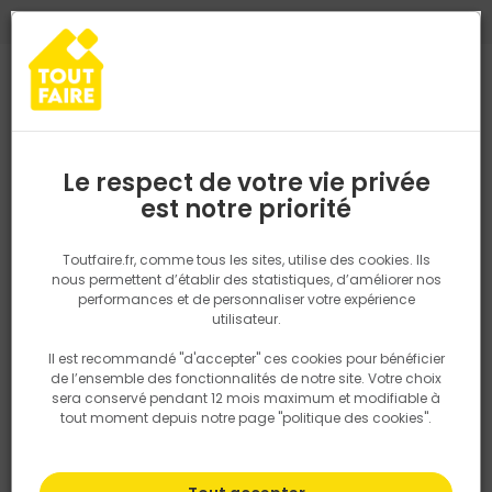
0
0
TROUVEZ VOTRE MAGASIN TOUT FAIRE
Choisir mon magasin
Saisissez votre région pour les informations de stock et de
livraison. Votre emplacement ne sera pas partagé.
Le respect de votre vie privée
Retrouvez les délais et options de
est notre priorité
Accueil
PRODUITS
Quincaillerie, électricité
Fixation & Assembl
livraison ainsi que les disponibiltiés en
magasin
P. ex. Ile de france
Toutfaire.fr, comme tous les sites, utilise des cookies. Ils
nous permettent d’établir des statistiques, d’améliorer nos
performances et de personnaliser votre expérience
Rechercher
utilisateur.
Il est recommandé "d'accepter" ces cookies pour bénéficier
Nous utilisons des cookies pour fournir ce service. En
de l’ensemble des fonctionnalités de notre site. Votre choix
savoir plus sur la façon dont nous utilisons les cookies
sera conservé pendant 12 mois maximum et modifiable à
dans notre politique.
tout moment depuis notre page "politique des cookies".