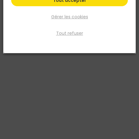
Tout accepter
Gérer les cookies
Tout refuser
NORAIL
Rondelle plate large Inox A2 Ø8 Blister de 50
Réf. 3154550964071
Inox A2 : Haute résitance à la corrosion
Voir plus
Fiche produit