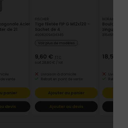
FISCHER
NORAIL
xagonale Acier
Tige filetée FIP G M12x120 -
Boulon Tête
ter de 21
Sachet de 4
zingué 8x20 
4006209434345
315455093083
Voir plus de modèles
9,60 €
18,50 €
TTC
T
soit
28,80 €
/ lot
icile
Livraison à domicile
Livraison à
 de vente
Retrait en point de vente
Retrait en p
u panier
Ajouter au panier
Ajout
au devis
Ajouter au devis
Ajout