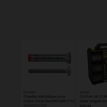
FISCHER
NORAIL
Cheville métallique pour
Coffret vis ST
corps creux DuoHM 6x55 S TX
acier zingué bl
pièces
4048962524031