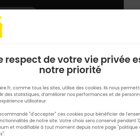
L'enseigne
Nous rejoindre
Services
DEMANDER
CATALOGUES
UN
DEVIS/PRIX
 & Assemblage
Boulonnerie
Rondelle plate moyenne Acier zingué Ø10
e respect de votre vie privée e
S
l
notre priorité
NORAIL
Rondelle plate moyenne Acier
ire.fr, comme tous les sites, utilise des cookies. Ils nous permet
zingué Ø10x22 Boite de 100
lir des statistiques, d’améliorer nos performances et de personn
Réf. 3154550027608
expérience utilisateur.
Meilleure répartition de la charge sur la pièc
 recommandé "d'accepter" ces cookies pour bénéficier de l’ens
fixer
nctionnalités de notre site. Votre choix sera conservé pendant 1
N
p
um et modifiable à tout moment depuis notre page "politique 
Voir plus
p
s".