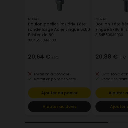
NORAIL
NORAIL
Boulon poelier Pozidriv Tête
Boulon Tête hé
ronde large Acier zingué 6x60
zingué 8x80 Blis
Blister de 50
3154550930939
3154550044803
20,64 €
20,88 €
TTC
TTC
Livraison à domicile
Livraison à dom
Retrait en point de vente
Retrait en point
Ajouter au panier
Ajouter a
Ajouter au devis
Ajouter 