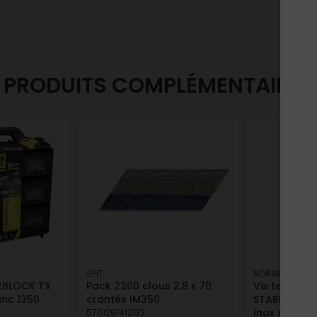
PRODUITS COMPLÉMENTAIRES
SPIT
NORAIL
ARBLOCK TX
Pack 2200 clous 2,8 x 70
Vis terrasse 
anc 1350
crantés IM350
STARBLOCK T
Inox A2 5x50
5701291412132