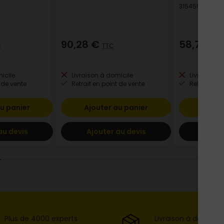
315455154936
90,28 €
58,71 €
C
TTC
T
icile
Livraison à domicile
Livraison à
 de vente
Retrait en point de vente
Retrait en p
u panier
Ajouter au panier
Ajout
au devis
Ajouter au devis
Ajout
Plus de 4000 experts
Livraison à domicil