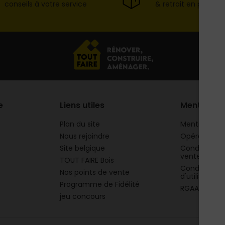
conseils à votre service
& retrait en point d
e
Liens utiles
Mentions
Plan du site
Mentions lég
Nous rejoindre
Opération 
Site belgique
Conditions g
vente
TOUT FAIRE Bois
Conditions g
Nos points de vente
d'utilisation
Programme de Fidélité
RGAA
jeu concours