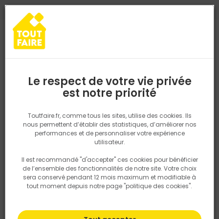
0
0
TROUVEZ VOTRE MAGASIN TOUT FAIRE
Choisir mon magasin
Saisissez votre région pour les informations de stock et de
livraison. Votre emplacement ne sera pas partagé.
Le respect de votre vie privée
Retrouvez les délais et options de
est notre priorité
Accueil
PRODUITS
Revêtement sol et mur, finition
Droguerie
livraison ainsi que les disponibiltiés en
magasin
P. ex. Ile de france
Toutfaire.fr, comme tous les sites, utilise des cookies. Ils
nous permettent d’établir des statistiques, d’améliorer nos
performances et de personnaliser votre expérience
Rechercher
utilisateur.
Il est recommandé "d'accepter" ces cookies pour bénéficier
Nous utilisons des cookies pour fournir ce service. En
de l’ensemble des fonctionnalités de notre site. Votre choix
savoir plus sur la façon dont nous utilisons les cookies
sera conservé pendant 12 mois maximum et modifiable à
dans notre politique.
tout moment depuis notre page "politique des cookies".