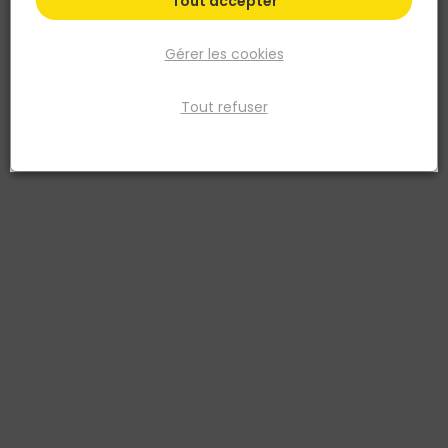
Tout accepter
Gérer les cookies
Tout refuser
ILLBRUCK
BANDE ETANCHEITE A FROID ME111 TUILE 300 MM X 10
M
Réf. 3700242610971
ME111 est une bande épaisse d'étanchéité autocollante à froid,
composée de bitume enduit sur un support aluminium/polyester.
Elle développe une parfaite adhérence sur de nombreux supports
comme le béton, la pierre, le fibrociment, le verre, le bois, les
matières plastiques et les métaux.
Voir plus