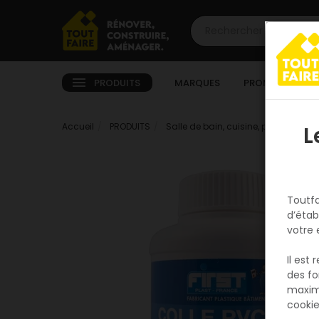
PRODUITS
MARQUES
PROMOTIONS
Accueil
PRODUITS
Salle de bain, cuisine, plomberie e
L
Toutfa
d’étab
votre 
Il est
des fo
maxim
cookie