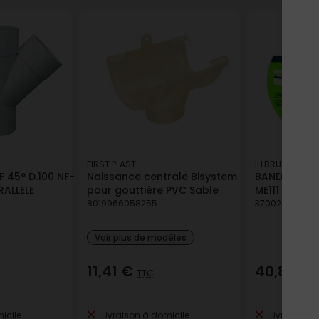
FIRST PLAST
ILLBRUCK
 45° D.100 NF-
Naissance centrale Bisystem
BANDE ETANC
RALLELE
pour gouttière PVC Sable
ME111 TUILE 
8019966058255
370024261097
Voir plus de modèles
11,41 €
40,83 €
TTC
icile
Livraison à domicile
Livraison à