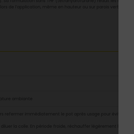
). Sa formulation sans THF (tétrahydrofurane) réduit les risque
 lors de l’application, même en hauteur ou sur parois verticales, g
ature ambiante
rs refermer immédiatement le pot après usage pour éviter l’éva
diluer la colle. En période froide, réchauffer légèrement le produ