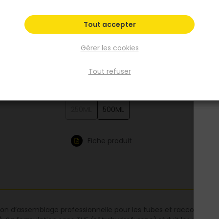
permet un dosage précis, limite les coulures
facilite le montage en position verticale ou
Tout accepter
inversée. Convient pour les installations d’e
potable et les canalisations d’eaux usées, se
Gérer les cookies
normes en vigueur. Homologuée CSTB.
Voir plus
Tout refuser
Existe aussi en :
250ML
500ML
Fiche produit
ion d’assemblage professionnelle pour les tubes et raccords en P