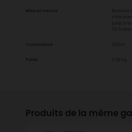
Mise en oeuvre
Ébavurer 
colle ave
jusqu’à b
24 h avan
Contenance
250ml
Poids
0.28 kg
Produits de la même 