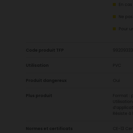
En cas
Ne pas
Pour un
Code produit TFP
99209333
Utilisation
PVC
Produit dangereux
Oui
Plus produit
Format : 
Utilisati
d’applica
Résiste à
Normes et certificats
CE-13 Cer