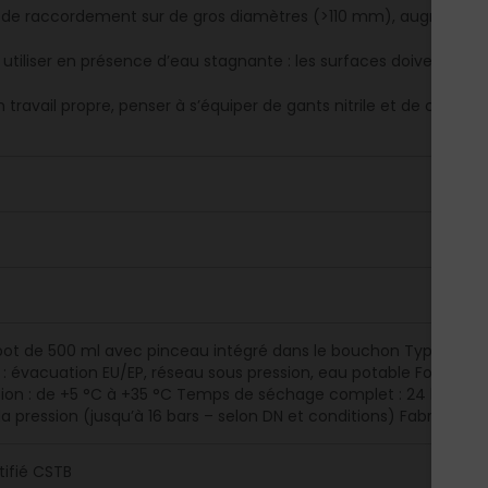
 de raccordement sur de gros diamètres (>110 mm), augmenter 
 utiliser en présence d’eau stagnante : les surfaces doivent êtr
 travail propre, penser à s’équiper de gants nitrile et de chiffon
pot de 500 ml avec pinceau intégré dans le bouchon Type : colle 
on : évacuation EU/EP, réseau sous pression, eau potable Formule :
tion : de +5 °C à +35 °C Temps de séchage complet : 24 h Certi
 la pression (jusqu’à 16 bars – selon DN et conditions) Fabriqué 
tifié CSTB