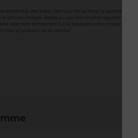
les extrémités des tubes. Nettoyer les surfaces à assembler avec
c le pinceau intégré. Appliquer une fine couche régulière sur les
utée. Maintenir fermement 5 à 10 secondes sans rotation. Essuye
t mise en pression ou en service.
gamme