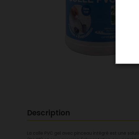
Description
La colle PVC gel avec pinceau intégré est une solut