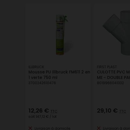
ILLBRUCK
FIRST PLAST
Mousse PU Illbruck FM611 2 en
CULOTTE PVC MF
1 verte 750 ml
ME - DOUBLE PA
3700242610476
8019966041332
12,26 €
29,10 €
TTC
TTC
soit
147,12 €
/ lot
Livraison à domicile
Livraison à dom