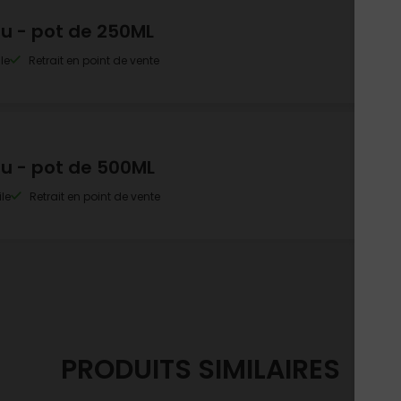
u - pot de 250ML
le
Retrait en point de vente
u - pot de 500ML
le
Retrait en point de vente
PRODUITS SIMILAIRES