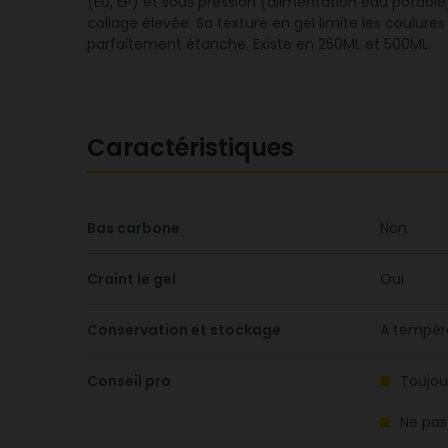
(EU, EP) et sous pression (alimentation eau potable
collage élevée. Sa texture en gel limite les coulures
parfaitement étanche. Existe en 250ML et 500ML.
Caractéristiques
Bas carbone
Non
Craint le gel
Oui
Conservation et stockage
A tempér
Conseil pro
Toujou
Ne pas 