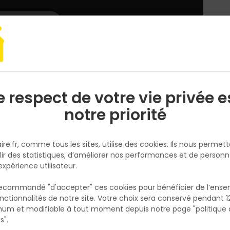
L'enseigne
Nous rejoindre
Services
DEMANDER
CATALOGUES
UN
DEVIS/PRIX
t chauffage
Plomberie
Vidage et évacuation
Colle PVC avec pinc
e respect de votre vie privée e
S
l
notre priorité
FIRST PLAST
Colle PVC avec pinceau - pot 
ire.fr, comme tous les sites, utilise des cookies. Ils nous permet
250ML
lir des statistiques, d’améliorer nos performances et de personn
Réf. 3660043001975
expérience utilisateur.
Colle PVC gel – pot de 250 ml avec pinceau
 recommandé "d'accepter" ces cookies pour bénéficier de l’ens
applicateur intégré. Formule sans THF,
nctionnalités de notre site. Votre choix sera conservé pendant 1
N
spécialement conçue pour l’assemblage de
p
um et modifiable à tout moment depuis notre page "politique 
p
tubes et raccords en PVC rigide dans les ré
s".
sous pression ou d’évacuation. Sa texture ge