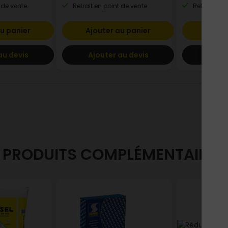
 de vente
Retrait en point de vente
Retrait en p
u panier
Ajouter au panier
Ajout
au devis
Ajouter au devis
Ajout
PRODUITS COMPLÉMENTAIRES