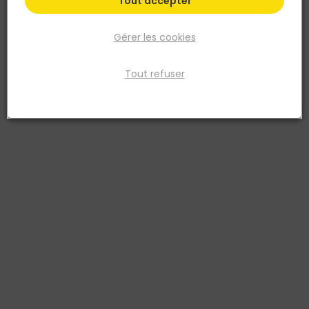
Tout accepter
Gérer les cookies
Tout refuser
CIFRE
Carrelage sol extérieur BALI 30 x 60cm ép.9MM -
Stone
Réf. 8445583032116
Le carrelage sol extérieur BALI 30 x 60 cm, en grès cérame émaillé
d'une épaisseur de 9 mm, apporte une touche naturelle et élégante
à vos espaces extérieurs. Sa finition antidérapante R11 C garantit
une sécurité optimale, même sur sol humide, idéale pour terrasses,