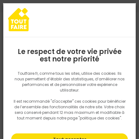
0
0
TROUVEZ VOTRE MAGASIN TOUT FAIRE
Choisir mon magasin
Saisissez votre région pour les informations de stock et de
livraison. Votre emplacement ne sera pas partagé.
Le respect de votre vie privée
Retrouvez les délais et options de
est notre priorité
Accueil
PRODUITS
Revêtement sol et mur, finition
Carrelage
livraison ainsi que les disponibiltiés en
magasin
P. ex. Ile de france
Toutfaire.fr, comme tous les sites, utilise des cookies. Ils
nous permettent d’établir des statistiques, d’améliorer nos
performances et de personnaliser votre expérience
Rechercher
utilisateur.
Il est recommandé "d'accepter" ces cookies pour bénéficier
Nous utilisons des cookies pour fournir ce service. En
de l’ensemble des fonctionnalités de notre site. Votre choix
savoir plus sur la façon dont nous utilisons les cookies
sera conservé pendant 12 mois maximum et modifiable à
dans notre politique.
tout moment depuis notre page "politique des cookies".