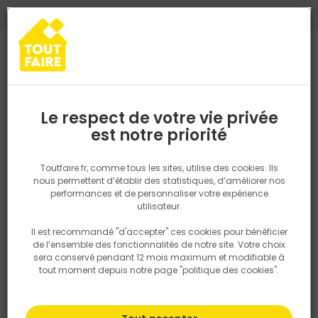
0
0
TROUVEZ VOTRE MAGASIN TOUT FAIRE
Choisir mon magasin
Saisissez votre région pour les informations de stock et de
livraison. Votre emplacement ne sera pas partagé.
Le respect de votre vie privée
Retrouvez les délais et options de
est notre priorité
Accueil
PRODUITS
Revêtement sol et mur, finition
Carrelage
livraison ainsi que les disponibiltiés en
magasin
P. ex. Ile de france
Toutfaire.fr, comme tous les sites, utilise des cookies. Ils
nous permettent d’établir des statistiques, d’améliorer nos
performances et de personnaliser votre expérience
Rechercher
utilisateur.
Il est recommandé "d'accepter" ces cookies pour bénéficier
Nous utilisons des cookies pour fournir ce service. En
de l’ensemble des fonctionnalités de notre site. Votre choix
savoir plus sur la façon dont nous utilisons les cookies
sera conservé pendant 12 mois maximum et modifiable à
dans notre politique.
tout moment depuis notre page "politique des cookies".