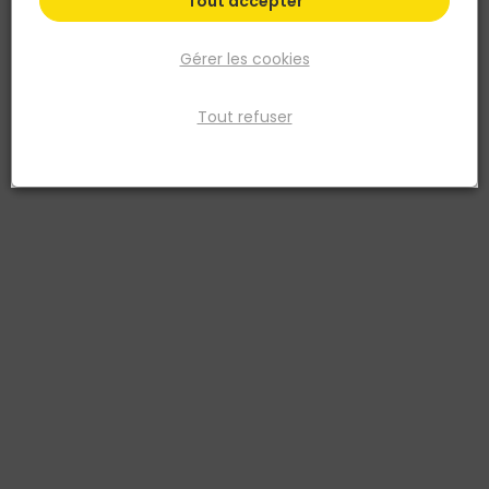
Tout accepter
Gérer les cookies
Tout refuser
NOVOCERAM
Carrelage sol extérieur ZEPHYR 30x30cm ép.9mm
Grey
Réf. 3700911334009
Le grès cérame ZEPHYR en gris rectifié 30x30x0,9 est un matériau de
revêtement de sol qui allie élégance et durabilité. Disponible en
deux teintes, gris et gold, il offre une palette de choix esthétiques
pour différents décors. Son format rectifié assure des joints fins et